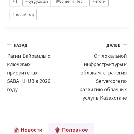
#
IT
#
Kyrgyzstan
#
Women in Tech
#
итоги
записи:
#
новый год
Навигация
НАЗАД
ДАЛЕЕ
по
Рагим Байрамлы о
От локальной
ключевых
инфраструктуры к
записям
приоритетах
облакам: стратегия
SABAH.HUB в 2026
Servercore по
году
развитию облачных
услуг в Казахстане
Новости
Полезное