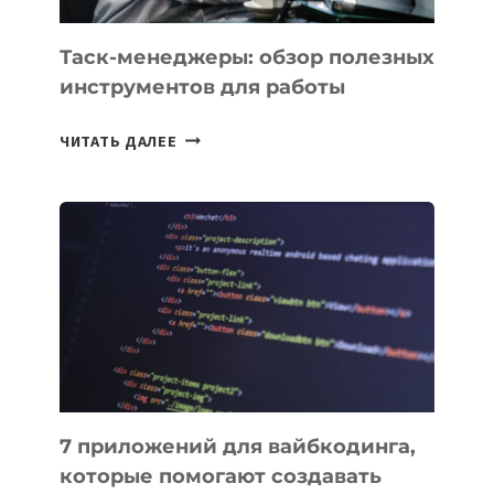
УЖЕ
СЕГОДНЯ
Таск-менеджеры: обзор полезных
инструментов для работы
ТАСК-
ЧИТАТЬ ДАЛЕЕ
МЕНЕДЖЕРЫ:
ОБЗОР
ПОЛЕЗНЫХ
ИНСТРУМЕНТОВ
ДЛЯ
РАБОТЫ
7 приложений для вайбкодинга,
которые помогают создавать