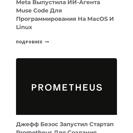
Meta Выпустила ИИ-Агента
Muse Code Для
Программирования На MacOS И
Linux
META
ПОДРОБНЕЕ
ВЫПУСТИЛА
ИИ-
АГЕНТА
MUSE
CODE
ДЛЯ
ПРОГРАММИРОВАНИЯ
НА
MACOS
И
LINUX
Джефф Безос Запустил Стартап
Prometheus Для Создания