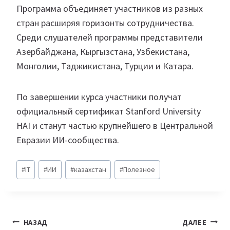
Программа объединяет участников из разных
стран расширяя горизонты сотрудничества.
Среди слушателей программы представители
Азербайджана, Кыргызстана, Узбекистана,
Монголии, Таджикистана, Турции и Катара.
По завершении курса участники получат
официальный сертификат Stanford University
HAI и станут частью крупнейшего в Центральной
Евразии ИИ-сообщества.
Метки
#
IT
#
ИИ
#
казахстан
#
Полезное
записи:
Навигация
НАЗАД
ДАЛЕЕ