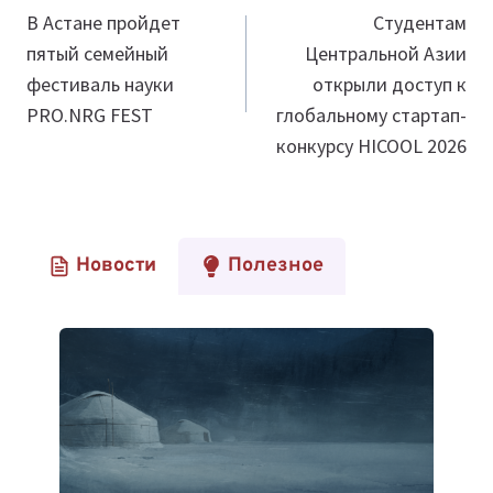
по
В Астане пройдет
Студентам
пятый семейный
Центральной Азии
записям
фестиваль науки
открыли доступ к
PRO.NRG FEST
глобальному стартап-
конкурсу HICOOL 2026
Новости
Полезное