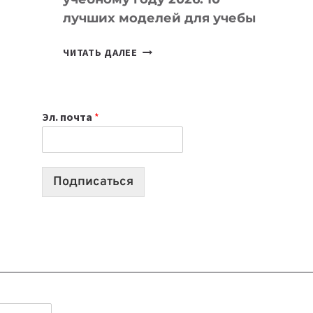
лучших моделей для учебы
КАКОЙ
ЧИТАТЬ ДАЛЕЕ
НОУТБУК
ВЫБРАТЬ
К
Эл. почта
*
УЧЕБНОМУ
ГОДУ
2026:
10
Подписаться
ЛУЧШИХ
МОДЕЛЕЙ
ДЛЯ
УЧЕБЫ