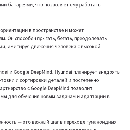
ми батареями, что позволяет ему работать
ориентации в пространстве и может
м. Он способен прыгать, бегать, преодолевать
ии, имитируя движения человека с высокой
ndai и Google DeepMind. Hyundai планирует внедрять
готовки и сортировки деталей и постепенно
артнерство с Google DeepMind позволит
итмы для обучения новым задачам и адаптации в
ленность — это важный шаг в переходе гуманоидных
е они смогут помогать на производстве, в