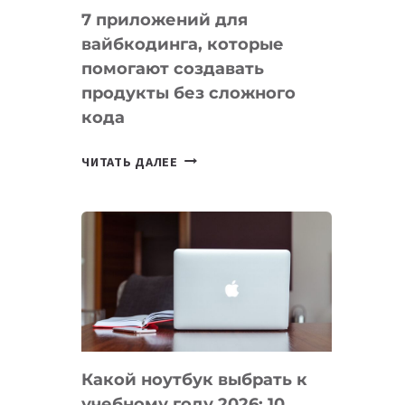
7 приложений для
вайбкодинга, которые
помогают создавать
продукты без сложного
кода
7
ЧИТАТЬ ДАЛЕЕ
ПРИЛОЖЕНИЙ
ДЛЯ
ВАЙБКОДИНГА,
КОТОРЫЕ
ПОМОГАЮТ
СОЗДАВАТЬ
ПРОДУКТЫ
БЕЗ
СЛОЖНОГО
Какой ноутбук выбрать к
КОДА
учебному году 2026: 10