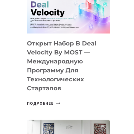
AI
YOUTH
CAMP
ДАЛ
30
Открыт Набор В Deal
ПОДРОСТКАМ
БИЛЕТ
Velocity By MOST —
В
Международную
IT-
Программу Для
ПРЕДПРИНИМАТЕЛЬСТВО
Технологических
Стартапов
ОТКРЫТ
ПОДРОБНЕЕ
НАБОР
В
DEAL
VELOCITY