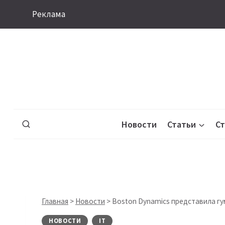
Перейти
Реклама
к
содержимому
Новости
Статьи
С
Главная
>
Новости
>
Boston Dynamics представила гу
НОВОСТИ
IT