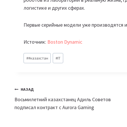
логистике и других сферах.
Первые серийные модели уже производятся и
Источник:
Boston Dynamic
Метки
#
#казахстан
#
IT
записи:
Навигация
НАЗАД
Восьмилетний казахстанец Адиль Советов
по
подписал контракт с Aurora Gaming
записям