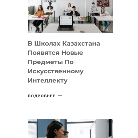
BY
MOST
—
МЕЖДУНАРОДНУЮ
ПРОГРАММУ
В Школах Казахстана
ДЛЯ
ТЕХНОЛОГИЧЕСКИХ
Появятся Новые
СТАРТАПОВ
Предметы По
Искусственному
Интеллекту
В
ПОДРОБНЕЕ
ШКОЛАХ
КАЗАХСТАНА
ПОЯВЯТСЯ
НОВЫЕ
ПРЕДМЕТЫ