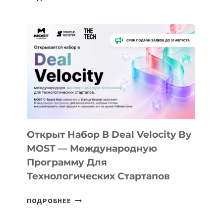
ДОЛИНЫ
ДО
АЛМАТЫ:
КАК
AI
YOUTH
CAMP
ДАЛ
30
ПОДРОСТКАМ
БИЛЕТ
Открыт Набор В Deal Velocity By
В
MOST — Международную
IT-
Программу Для
ПРЕДПРИНИМАТЕЛЬСТВО
Технологических Стартапов
ОТКРЫТ
ПОДРОБНЕЕ
НАБОР