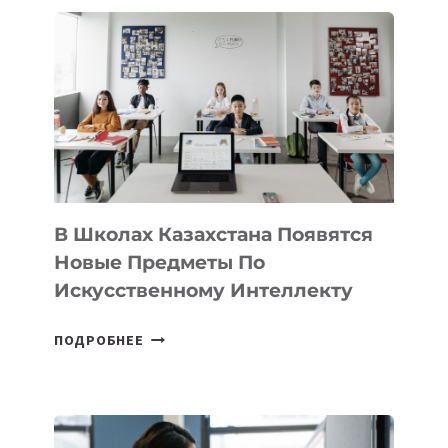
В
DEAL
VELOCITY
BY
MOST
—
МЕЖДУНАРОДНУЮ
ПРОГРАММУ
ДЛЯ
ТЕХНОЛОГИЧЕСКИХ
В Школах Казахстана Появятся
СТАРТАПОВ
Новые Предметы По
Искусственному Интеллекту
В
ПОДРОБНЕЕ
ШКОЛАХ
КАЗАХСТАНА
ПОЯВЯТСЯ
НОВЫЕ