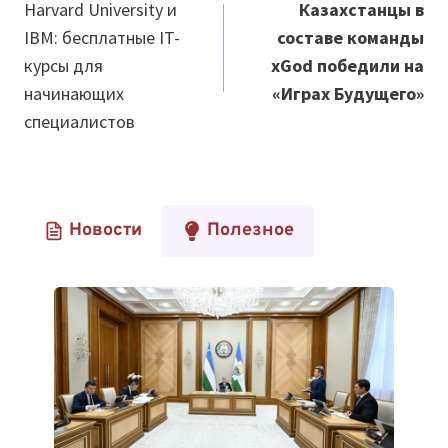
по
Harvard University и
Казахстанцы в
IBM: бесплатные IT-
составе команды
записям
курсы для
xGod победили на
начинающих
«Играх Будущего»
специалистов
Новости
Полезное