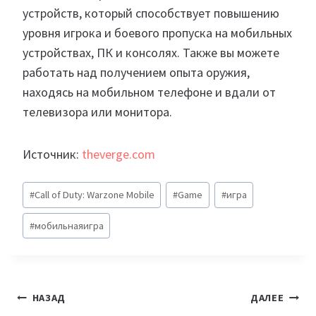
устройств, который способствует повышению
уровня игрока и боевого пропуска на мобильных
устройствах, ПК и консолях. Также вы можете
работать над получением опыта оружия,
находясь на мобильном телефоне и вдали от
телевизора или монитора.
Источник:
theverge.com
Метки
#
Call of Duty: Warzone Mobile
#
Game
#
игра
записи:
#
мобильнаяигра
Навигация
НАЗАД
ДАЛЕЕ