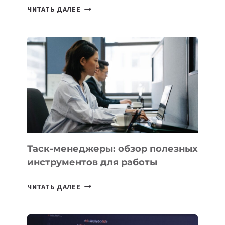
ИИ-
ЧИТАТЬ ДАЛЕЕ
АССИСТЕНТ
ДЛЯ
БИЗНЕСА:
КАКИЕ
3
ЗАДАЧИ
ЕМУ
МОЖНО
ПОРУЧИТЬ
УЖЕ
СЕГОДНЯ
Таск-менеджеры: обзор полезных
инструментов для работы
ТАСК-
ЧИТАТЬ ДАЛЕЕ
МЕНЕДЖЕРЫ:
ОБЗОР
ПОЛЕЗНЫХ