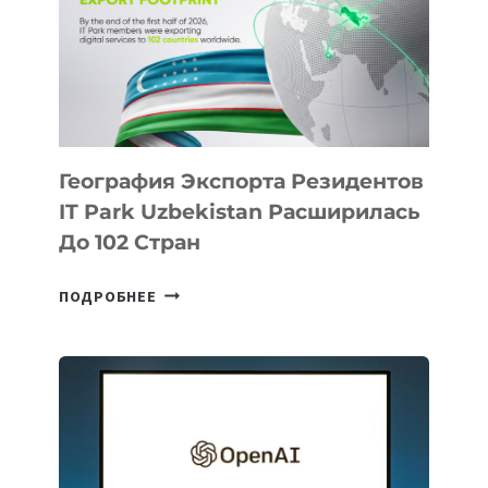
ПРЕДМЕТЫ
ПО
ИСКУССТВЕННОМУ
ИНТЕЛЛЕКТУ
География Экспорта Резидентов
IT Park Uzbekistan Расширилась
До 102 Стран
ГЕОГРАФИЯ
ПОДРОБНЕЕ
ЭКСПОРТА
РЕЗИДЕНТОВ
IT
PARK
UZBEKISTAN
РАСШИРИЛАСЬ
ДО