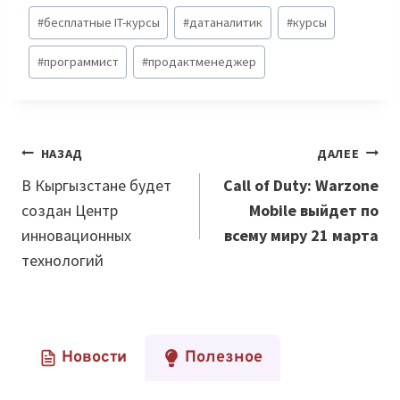
#
бесплатные IT-курсы
#
датаналитик
#
курсы
#
программист
#
продактменеджер
Навигация
НАЗАД
ДАЛЕЕ
по
В Кыргызстане будет
Call of Duty: Warzone
создан Центр
Mobile выйдет по
записям
инновационных
всему миру 21 марта
технологий
Новости
Полезное