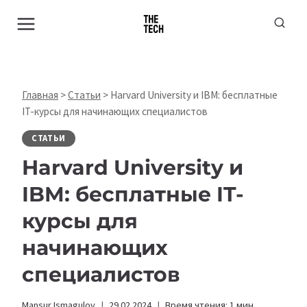
Перейти
к
содержимому
Главная
>
Статьи
>
Harvard University и IBM: бесплатные
IT-курсы для начинающих специалистов
СТАТЬИ
Harvard University и
IBM: бесплатные IT-
курсы для
начинающих
специалистов
Mansur Ismagulov
29.02.2024
Время чтения:
1
мин