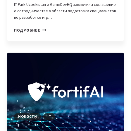
IT Park Uzbekistan и GameDevHQ заключили соглашение
о сотрудничестве в области подготовки специалистов
по разработке игр…
IT
ПОДРОБНЕЕ
PARK
UZBEKISTAN
И
GAMEDEVHQ
ACADEMY
ПОДПИСАЛИ
МЕМОРАНДУМ
О
РАЗВИТИИ
ИНДУСТРИИ
В
УЗБЕКИСТАНЕ
НОВОСТИ
IT