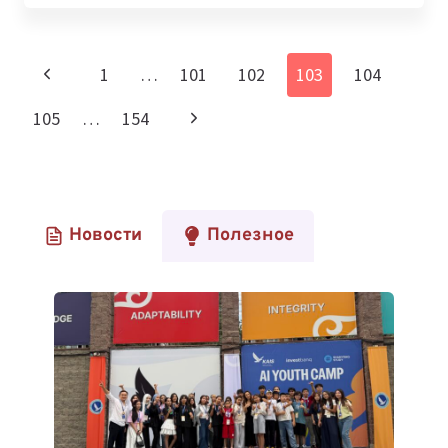
ПРЕЗЕНТОВАЛ
ПРОЕКТЫ
ИСКУССТВЕННОГО
Навигация
Предыдущая
1
…
101
102
103
104
ИНТЕЛЛЕКТА
по
ПРЕЗИДЕНТУ
страница
Следующая
105
…
154
КАЗАХСТАНА
страницам
страница
Новости
Полезное