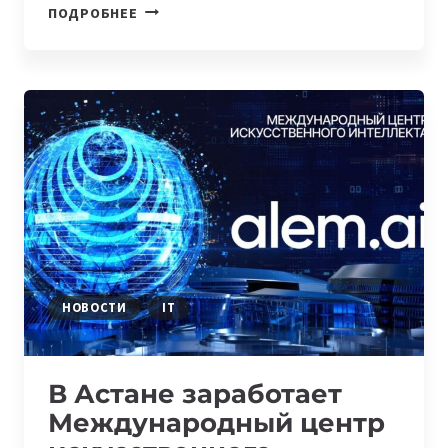
SOLVA
ПОДРОБНЕЕ
ПРИВЛЕКЛА
$27
МИЛЛИОНОВ
ДЛЯ
ПОДДЕРЖКИ
ПРЕДПРИНИМАТЕЛЕЙ
В
КАЗАХСТАНЕ
НОВОСТИ
IT
В Астане заработает
Международный центр