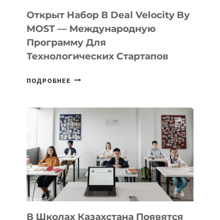
БИЛЕТ
Открыт Набор В Deal Velocity By
В
MOST — Международную
IT-
Программу Для
ПРЕДПРИНИМАТЕЛЬСТВО
Технологических Стартапов
ОТКРЫТ
ПОДРОБНЕЕ
НАБОР
В
DEAL
VELOCITY
BY
MOST
—
МЕЖДУНАРОДНУЮ
ПРОГРАММУ
ДЛЯ
ТЕХНОЛОГИЧЕСКИХ
В Школах Казахстана Появятся