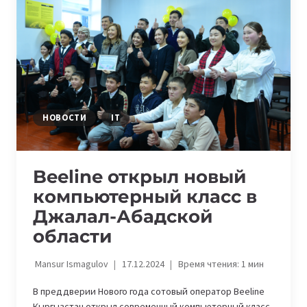
ЗА
ТРИ
МЕСЯЦА
И
ПОЛУЧИЛ
ПРЕСТИЖНУЮ
ПРЕМИЮ
НОВОСТИ
IT
Beeline открыл новый
компьютерный класс в
Джалал-Абадской
области
Mansur Ismagulov
17.12.2024
Время чтения:
1
мин
В преддверии Нового года сотовый оператор Beeline
Кыргызстан открыл современный компьютерный класс