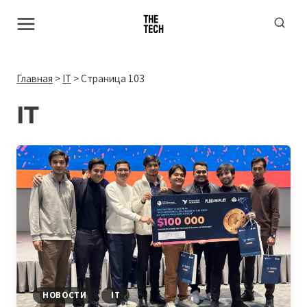
Перейти
к
содержимому
Главная
>
IT
>
Страница 103
IT
НОВОСТИ
IT