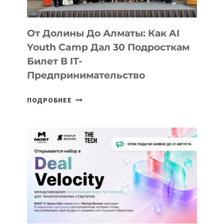
От Долины До Алматы: Как AI
Youth Camp Дал 30 Подросткам
Билет В IT-
Предпринимательство
ОТ
ПОДРОБНЕЕ
ДОЛИНЫ
ДО
АЛМАТЫ:
КАК
AI
YOUTH
CAMP
ДАЛ
30
ПОДРОСТКАМ