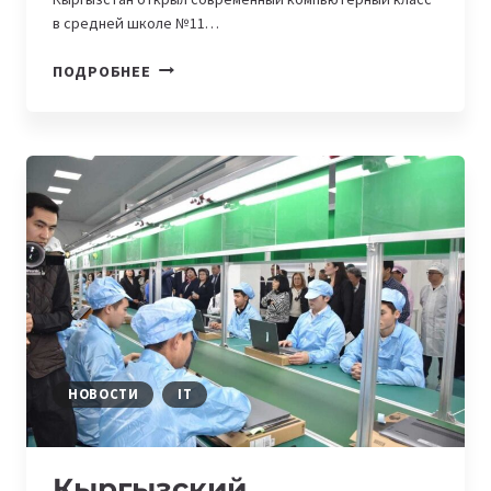
в средней школе №11…
BEELINE
ПОДРОБНЕЕ
ОТКРЫЛ
НОВЫЙ
КОМПЬЮТЕРНЫЙ
КЛАСС
В
ДЖАЛАЛ-
АБАДСКОЙ
ОБЛАСТИ
НОВОСТИ
IT
Кыргызский