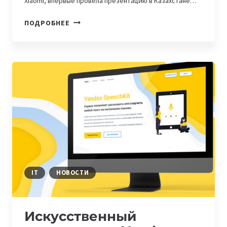
Xiaomi, впервые провела презентацию в Казахстане…
REDMI
ПОДРОБНЕЕ
NOTE
11
PRO
И
REDMI
NOTE
11
PRO
5G
ПОСТУПАЮТ
В
ПРОДАЖУ
В
IT
НОВОСТИ
КАЗАХСТАНЕ
Искусственный