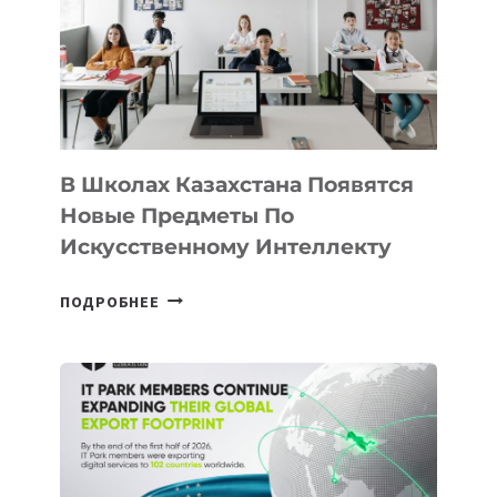
BY
MOST
—
МЕЖДУНАРОДНУЮ
ПРОГРАММУ
ДЛЯ
ТЕХНОЛОГИЧЕСКИХ
В Школах Казахстана Появятся
СТАРТАПОВ
Новые Предметы По
Искусственному Интеллекту
В
ПОДРОБНЕЕ
ШКОЛАХ
КАЗАХСТАНА
ПОЯВЯТСЯ
НОВЫЕ
ПРЕДМЕТЫ
ПО
ИСКУССТВЕННОМУ