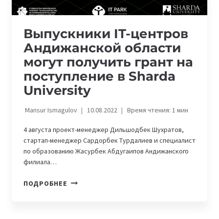
Выпускники IT-центров
Андижанской области
могут получить грант на
поступление в Sharda
University
Mansur Ismagulov
10.08.2022
Время чтения:
1
мин
4 августа проект-менеджер Дильшодбек Шухратов,
стартап-менеджер Сардорбек Турдалиев и специалист
по образованию Жасурбек Абдугаипов Андижанского
филиала…
ВЫПУСКНИКИ
ПОДРОБНЕЕ
IT-
ЦЕНТРОВ
АНДИЖАНСКОЙ