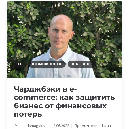
ОБЛАСТИ
МОГУТ
ПОЛУЧИТЬ
ГРАНТ
НА
ПОСТУПЛЕНИЕ
В
SHARDA
UNIVERSITY
IT
ВОЗМОЖНОСТИ
ПОЛЕЗНОЕ
Чарджбэки в e-
commerce: как защитить
бизнес от финансовых
потерь
Mansur Ismagulov
14.06.2022
Время чтения:
1
мин