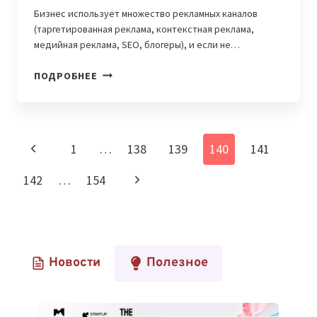
Бизнес использует множество рекламных каналов
(таргетированная реклама, контекстная реклама,
медийная реклама, SEO, блогеры), и если не…
СЕРВИС
ПОДРОБНЕЕ
CALLTOUCH
ТЕПЕРЬ
ДОСТУПЕН
В
Навигация
Предыдущая
1
…
138
139
140
141
КАЗАХСТАНЕ
по
страница
Следующая
142
…
154
страницам
страница
Новости
Полезное