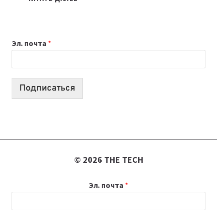
НОУТБУК
ВЫБРАТЬ
К
Эл. почта
*
УЧЕБНОМУ
ГОДУ
2026:
10
Подписаться
ЛУЧШИХ
МОДЕЛЕЙ
ДЛЯ
УЧЕБЫ
© 2026 THE TECH
Эл. почта
*