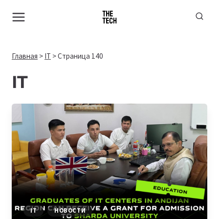
Перейти
к
содержимому
Главная
>
IT
>
Страница 140
IT
IT
НОВОСТИ