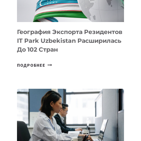
ИНТЕЛЛЕКТУ
География Экспорта Резидентов
IT Park Uzbekistan Расширилась
До 102 Стран
ГЕОГРАФИЯ
ПОДРОБНЕЕ
ЭКСПОРТА
РЕЗИДЕНТОВ
IT
PARK
UZBEKISTAN
РАСШИРИЛАСЬ
ДО
102
СТРАН