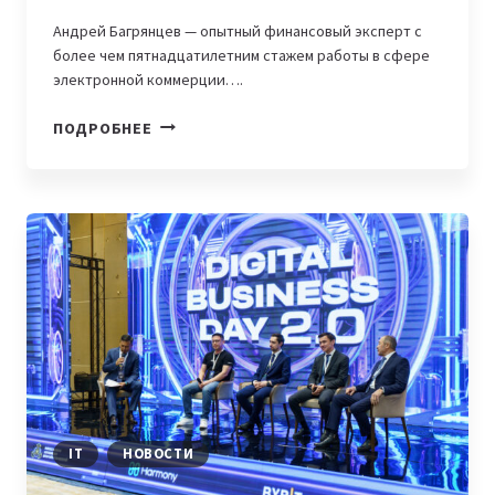
Андрей Багрянцев — опытный финансовый эксперт с
более чем пятнадцатилетним стажем работы в сфере
электронной коммерции….
ЧАРДЖБЭКИ
ПОДРОБНЕЕ
В
E-
COMMERCE:
КАК
ЗАЩИТИТЬ
БИЗНЕС
ОТ
ФИНАНСОВЫХ
ПОТЕРЬ
IT
НОВОСТИ