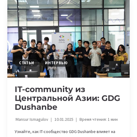
2024:
КАК
ПРОШЛА
ГЛАВНАЯ
ПРЕМИЯ
РЕГИОНА
В
ТАШКЕНТЕ
СТАТЬИ
ИНТЕРВЬЮ
IT-community из
Центральной Азии: GDG
Dushanbe
Mansur Ismagulov
10.01.2025
Время чтения:
1
мин
Узнайте, как IT-сообщество GDG Dushanbe влияет на