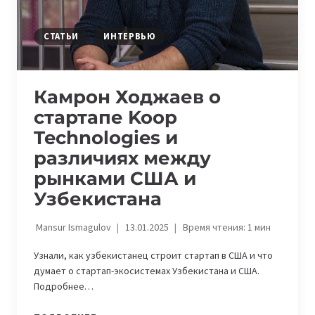
НА
ЭТОЙ
НЕДЕЛЕ
СТАТЬИ
ИНТЕРВЬЮ
Камрон Ходжаев о
стартапе Koop
Technologies и
различиях между
рынками США и
Узбекистана
Mansur Ismagulov
13.01.2025
Время чтения:
1
мин
Узнали, как узбекистанец строит стартап в США и что
думает о стартап-экосистемах Узбекистана и США.
Подробнее…
КАМРОН