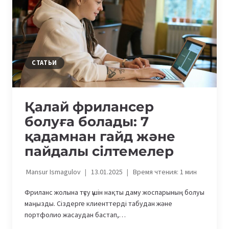
АЛЕКСАНДР
СВЕТЛАКОВ
О
НАЧАЛЕ
КАРЬЕРЫ
В
СТАТЬИ
IT
Қалай фрилансер
болуға болады: 7
қадамнан гайд және
пайдалы сілтемелер
Mansur Ismagulov
13.01.2025
Время чтения:
1
мин
Фриланс жолына түсу үшін нақты даму жоспарының болуы
маңызды. Сіздерге клиенттерді табудан және
портфолио жасаудан бастап,…