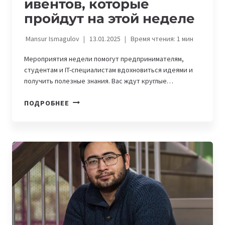
ивентов, которые
пройдут на этой неделе
Mansur Ismagulov
13.01.2025
Время чтения:
1
мин
Мероприятия недели помогут предпринимателям,
студентам и IT-специалистам вдохновиться идеями и
получить полезные знания. Вас ждут круглые…
КРУГЛЫЙ
ПОДРОБНЕЕ
СТОЛ
И
KICK-
OFF:
11
ИНТЕРЕСНЫХ
IT-
ИВЕНТОВ,
КОТОРЫЕ
ПРОЙДУТ