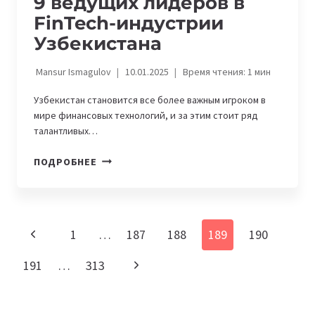
9 ведущих лидеров в
FinTech-индустрии
Узбекистана
Mansur Ismagulov
10.01.2025
Время чтения:
1
мин
Узбекистан становится все более важным игроком в
мире финансовых технологий, и за этим стоит ряд
талантливых…
9
ПОДРОБНЕЕ
ВЕДУЩИХ
ЛИДЕРОВ
В
FINTECH-
Навигация
Предыдущая
1
…
187
188
189
190
ИНДУСТРИИ
по
УЗБЕКИСТАНА
страница
Следующая
191
…
313
страницам
страница