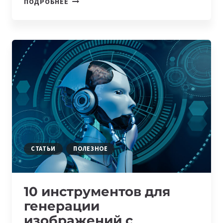
ПОДРОБНЕЕ
ХОДЖАЕВ
О
СТАРТАПЕ
KOOP
TECHNOLOGIES
И
РАЗЛИЧИЯХ
МЕЖДУ
РЫНКАМИ
США
И
УЗБЕКИСТАНА
СТАТЬИ
ПОЛЕЗНОЕ
10 инструментов для
генерации
изображений с