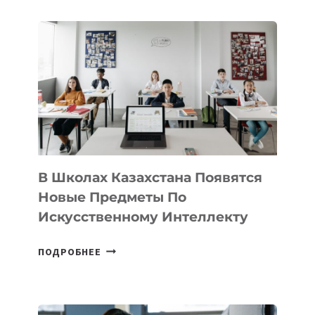
В
DEAL
VELOCITY
BY
MOST
—
МЕЖДУНАРОДНУЮ
ПРОГРАММУ
ДЛЯ
ТЕХНОЛОГИЧЕСКИХ
В Школах Казахстана Появятся
СТАРТАПОВ
Новые Предметы По
Искусственному Интеллекту
В
ПОДРОБНЕЕ
ШКОЛАХ
КАЗАХСТАНА
ПОЯВЯТСЯ