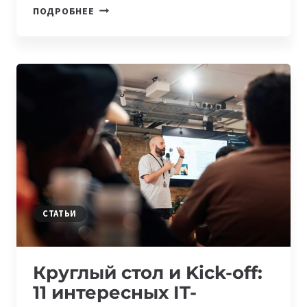
ҚАЛАЙ
ПОДРОБНЕЕ
ФРИЛАНСЕР
БОЛУҒА
БОЛАДЫ:
7
ҚАДАМНАН
ГАЙД
ЖӘНЕ
ПАЙДАЛЫ
СІЛТЕМЕЛЕР
СТАТЬИ
Круглый стол и Kick-off:
11 интересных IT-