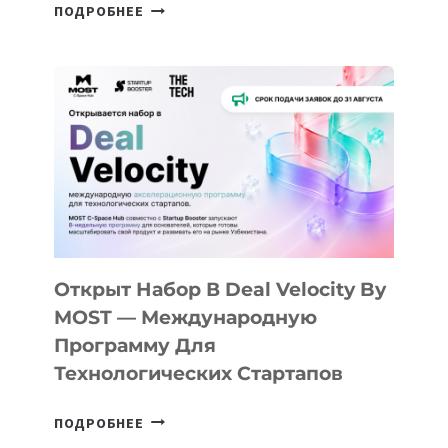
ОТ
ПОДРОБНЕЕ
ДОЛИНЫ
ДО
АЛМАТЫ:
КАК
AI
YOUTH
CAMP
ДАЛ
30
ПОДРОСТКАМ
БИЛЕТ
Открыт Набор В Deal Velocity By
В
MOST — Международную
IT-
Программу Для
ПРЕДПРИНИМАТЕЛЬСТВО
Технологических Стартапов
ОТКРЫТ
ПОДРОБНЕЕ
НАБОР