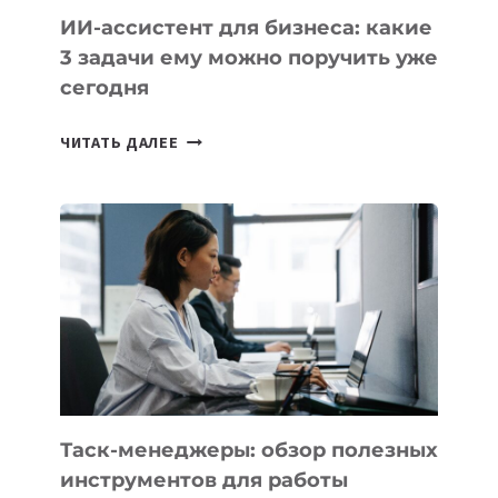
ИИ-ассистент для бизнеса: какие
3 задачи ему можно поручить уже
сегодня
ИИ-
ЧИТАТЬ ДАЛЕЕ
АССИСТЕНТ
ДЛЯ
БИЗНЕСА:
КАКИЕ
3
ЗАДАЧИ
ЕМУ
МОЖНО
ПОРУЧИТЬ
УЖЕ
СЕГОДНЯ
Таск-менеджеры: обзор полезных
инструментов для работы