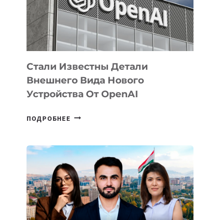
РАЗВИТИЮ
ЭКОСИСТЕМЫ
ИСКУССТВЕННОГО
ИНТЕЛЛЕКТА
Стали Известны Детали
Внешнего Вида Нового
Устройства От OpenAI
СТАЛИ
ПОДРОБНЕЕ
ИЗВЕСТНЫ
ДЕТАЛИ
ВНЕШНЕГО
ВИДА
НОВОГО
УСТРОЙСТВА
ОТ
OPENAI