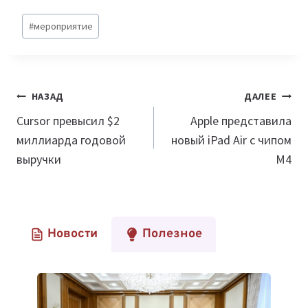
Метки
#
мероприятие
записи:
Навигация
НАЗАД
ДАЛЕЕ
по
Cursor превысил $2
Apple представила
миллиарда годовой
новый iPad Air с чипом
записям
выручки
M4
Новости
Полезное