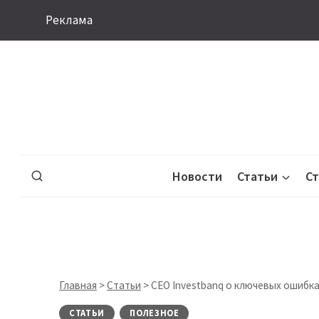
Перейти
Реклама
к
содержимому
Новости
Статьи
С
Главная
>
Статьи
>
CEO Investbanq о ключевых ошибк
СТАТЬИ
ПОЛЕЗНОЕ