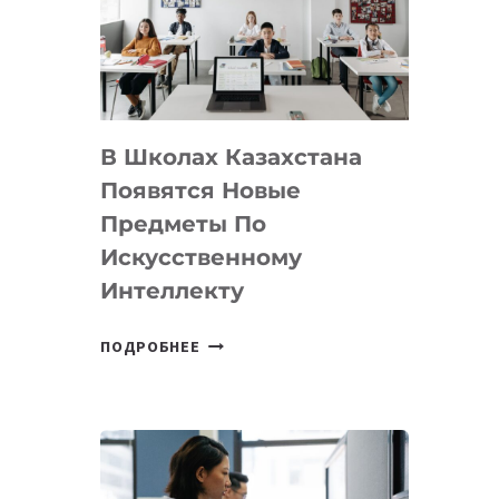
BY
MOST
—
МЕЖДУНАРОДНУЮ
ПРОГРАММУ
В Школах Казахстана
ДЛЯ
ТЕХНОЛОГИЧЕСКИХ
Появятся Новые
СТАРТАПОВ
Предметы По
Искусственному
Интеллекту
В
ПОДРОБНЕЕ
ШКОЛАХ
КАЗАХСТАНА
ПОЯВЯТСЯ
НОВЫЕ
ПРЕДМЕТЫ