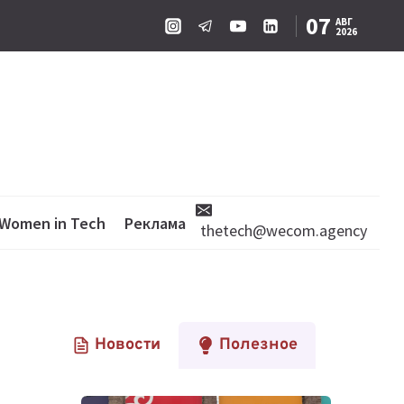
07
АВГ
2026
Women in Tech
Реклама
thetech@wecom.agency
Новости
Полезное