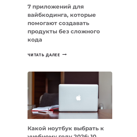
7 приложений для
вайбкодинга, которые
помогают создавать
продукты без сложного
кода
7
ЧИТАТЬ ДАЛЕЕ
ПРИЛОЖЕНИЙ
ДЛЯ
ВАЙБКОДИНГА,
КОТОРЫЕ
ПОМОГАЮТ
СОЗДАВАТЬ
ПРОДУКТЫ
БЕЗ
СЛОЖНОГО
Какой ноутбук выбрать к
КОДА
учебному году 2026: 10