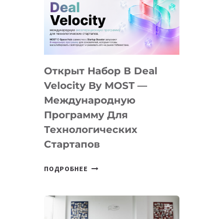
AI
YOUTH
CAMP
ДАЛ
30
Открыт Набор В Deal
ПОДРОСТКАМ
БИЛЕТ
Velocity By MOST —
В
Международную
IT-
Программу Для
ПРЕДПРИНИМАТЕЛЬСТВО
Технологических
Стартапов
ОТКРЫТ
ПОДРОБНЕЕ
НАБОР
В
DEAL
VELOCITY