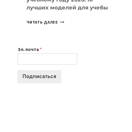
лучших моделей для учебы
КАКОЙ
ЧИТАТЬ ДАЛЕЕ
НОУТБУК
ВЫБРАТЬ
К
Эл. почта
*
УЧЕБНОМУ
ГОДУ
2026:
10
Подписаться
ЛУЧШИХ
МОДЕЛЕЙ
ДЛЯ
УЧЕБЫ