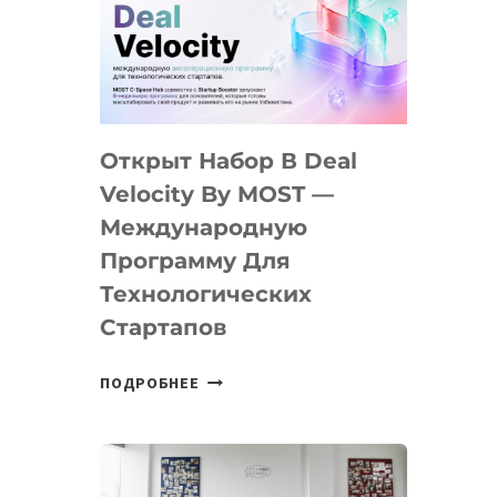
AI
YOUTH
CAMP
ДАЛ
30
Открыт Набор В Deal
ПОДРОСТКАМ
БИЛЕТ
Velocity By MOST —
В
Международную
IT-
Программу Для
ПРЕДПРИНИМАТЕЛЬСТВО
Технологических
Стартапов
ОТКРЫТ
ПОДРОБНЕЕ
НАБОР
В
DEAL
VELOCITY