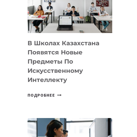
BY
MOST
—
МЕЖДУНАРОДНУЮ
ПРОГРАММУ
В Школах Казахстана
ДЛЯ
ТЕХНОЛОГИЧЕСКИХ
Появятся Новые
СТАРТАПОВ
Предметы По
Искусственному
Интеллекту
В
ПОДРОБНЕЕ
ШКОЛАХ
КАЗАХСТАНА
ПОЯВЯТСЯ
НОВЫЕ
ПРЕДМЕТЫ