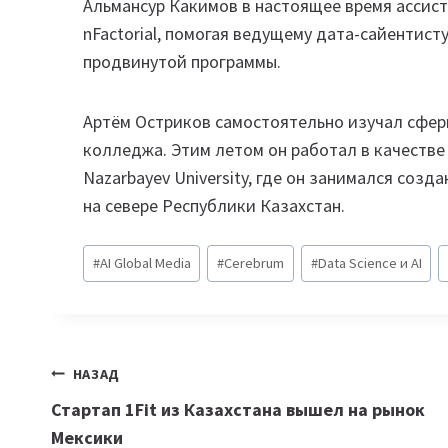
Альмансур Какимов в настоящее время ассисте
nFactorial, помогая ведущему дата-сайентис
продвинутой программы.
Артём Остриков самостоятельно изучал сфер
колледжа. Этим летом он работал в качестве R
Nazarbayev University, где он занимался соз
на севере Республики Казахстан.
Метки
#
AI Global Media
#
Cerebrum
#
Data Science и AI
записи:
Навигация
НАЗАД
Стартап 1Fit из Казахстана вышел на рынок
по
Мексики