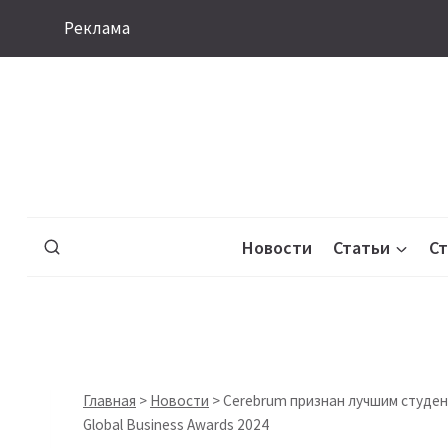
Перейти
Реклама
к
содержимому
Новости
Статьи
С
Главная
>
Новости
>
Cerebrum признан лучшим студенч
Global Business Awards 2024