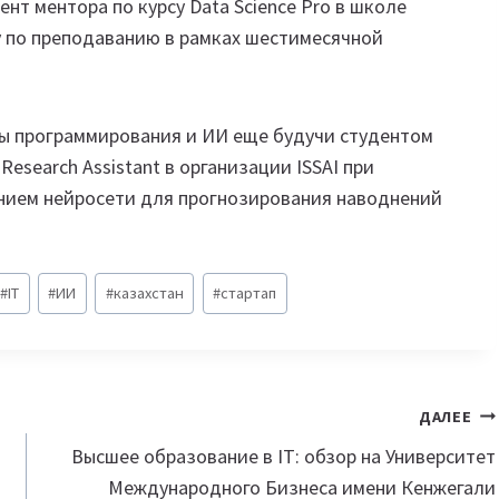
нт ментора по курсу Data Science Pro в школе
ту по преподаванию в рамках шестимесячной
ы программирования и ИИ еще будучи студентом
esearch Assistant в организации ISSAI при
данием нейросети для прогнозирования наводнений
#
IT
#
ИИ
#
казахстан
#
стартап
ДАЛЕЕ
Высшее образование в IT: обзор на Университет
Международного Бизнеса имени Кенжегали