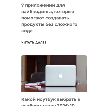
7 приложений для
вайбкодинга, которые
помогают создавать
продукты без сложного
кода
7
ЧИТАТЬ ДАЛЕЕ
ПРИЛОЖЕНИЙ
ДЛЯ
ВАЙБКОДИНГА,
КОТОРЫЕ
ПОМОГАЮТ
СОЗДАВАТЬ
ПРОДУКТЫ
БЕЗ
СЛОЖНОГО
Какой ноутбук выбрать к
КОДА
учебному году 2026: 10