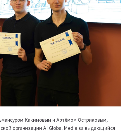
льмансуром Какимовым и Артёмом Остриковым,
ской организации AI Global Media за выдающийся