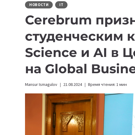
НОВОСТИ
IT
Cerebrum приз
студенческим к
Science и AI в
на Global Busin
Mansur Ismagulov
21.08.2024
Время чтения:
1
мин