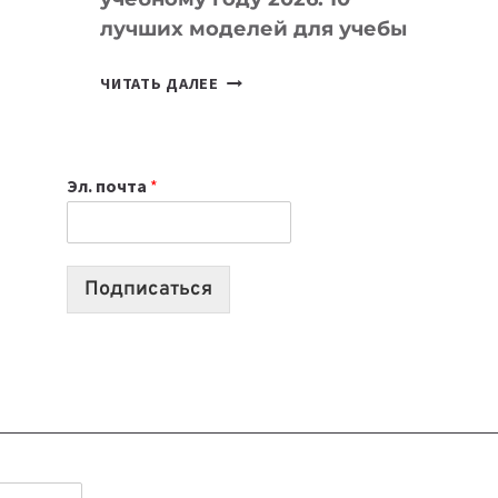
лучших моделей для учебы
КАКОЙ
ЧИТАТЬ ДАЛЕЕ
НОУТБУК
ВЫБРАТЬ
К
Эл. почта
*
УЧЕБНОМУ
ГОДУ
2026:
10
Подписаться
ЛУЧШИХ
МОДЕЛЕЙ
ДЛЯ
УЧЕБЫ