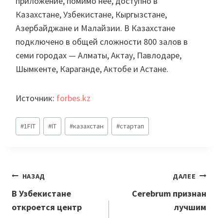
приложение, помимо нее, доступно в
Казахстане, Узбекистане, Кыргызстане,
Азербайджане и Малайзии. В Казахстане
подключено в общей сложности 800 залов в
семи городах — Алматы, Актау, Павлодаре,
Шымкенте, Караганде, Актобе и Астане.
Источник:
forbes.kz
Метки
#
1FIT
#
IT
#
казахстан
#
стартап
записи:
Навигация
НАЗАД
ДАЛЕЕ
по
В Узбекистане
Cerebrum признан
откроется центр
лучшим
записям