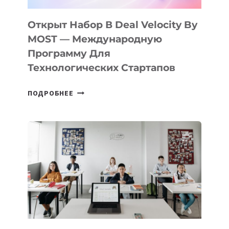
ПОДРОСТКАМ
БИЛЕТ
Открыт Набор В Deal Velocity By
В
MOST — Международную
IT-
Программу Для
ПРЕДПРИНИМАТЕЛЬСТВО
Технологических Стартапов
ОТКРЫТ
ПОДРОБНЕЕ
НАБОР
В
DEAL
VELOCITY
BY
MOST
—
МЕЖДУНАРОДНУЮ
ПРОГРАММУ
ДЛЯ