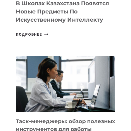
ТЕХНОЛОГИЧЕСКИХ
В Школах Казахстана Появятся
СТАРТАПОВ
Новые Предметы По
Искусственному Интеллекту
В
ПОДРОБНЕЕ
ШКОЛАХ
КАЗАХСТАНА
ПОЯВЯТСЯ
НОВЫЕ
ПРЕДМЕТЫ
ПО
ИСКУССТВЕННОМУ
ИНТЕЛЛЕКТУ
Таск-менеджеры: обзор полезных
инструментов для работы