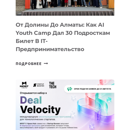
От Долины До Алматы: Как AI
Youth Camp Дал 30 Подросткам
Билет В IT-
Предпринимательство
ОТ
ПОДРОБНЕЕ
ДОЛИНЫ
ДО
АЛМАТЫ:
КАК
AI
YOUTH
CAMP
ДАЛ
30