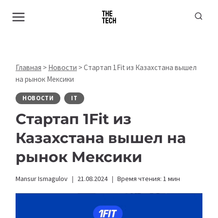
Перейти
к
содержимому
Главная
>
Новости
>
Стартап 1Fit из Казахстана вышел
на рынок Мексики
НОВОСТИ
IT
Стартап 1Fit из
Казахстана вышел на
рынок Мексики
Mansur Ismagulov
21.08.2024
Время чтения:
1
мин