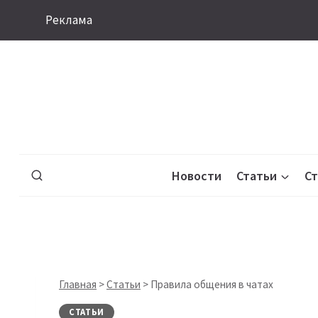
Перейти
Реклама
к
содержимому
Новости
Статьи
С
Главная
>
Статьи
>
Правила общения в чатах
СТАТЬИ