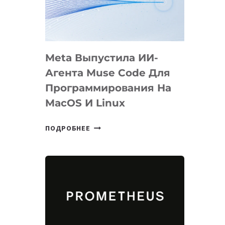
НА
SIGGRAPH
2026
Meta Выпустила ИИ-
Агента Muse Code Для
Программирования На
MacOS И Linux
META
ПОДРОБНЕЕ
ВЫПУСТИЛА
ИИ-
АГЕНТА
MUSE
CODE
ДЛЯ
ПРОГРАММИРОВАНИЯ