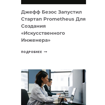
НА
MACOS
Джефф Безос Запустил
И
LINUX
Стартап Prometheus Для
Создания
«искусственного
Инженера»
ДЖЕФФ
ПОДРОБНЕЕ
БЕЗОС
ЗАПУСТИЛ
СТАРТАП
PROMETHEUS
ДЛЯ
СОЗДАНИЯ
«ИСКУССТВЕННОГО
ИНЖЕНЕРА»