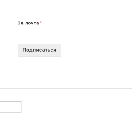
НОУТБУК
ВЫБРАТЬ
К
Эл. почта
*
УЧЕБНОМУ
ГОДУ
2026:
10
Подписаться
ЛУЧШИХ
МОДЕЛЕЙ
ДЛЯ
УЧЕБЫ