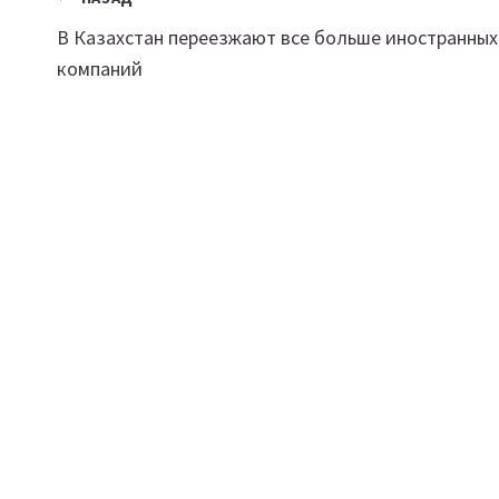
Навигация
В Казахстан переезжают все больше иностранных
по
компаний
записям