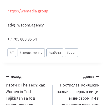
https://wemedia.group
adv@wecom.agency
+7 705 800 95 64
Метки
#
IT
#
продвижение
#
работа
#
рост
записи:
Навигация
НАЗАД
ДАЛЕЕ
по
Итоги с The Tech: как
Ростислав Коняшкин
Women in Tech
назначен первым вице-
записям
Tajikistan за год
министром ИИ и
сформировало
цифрового развития