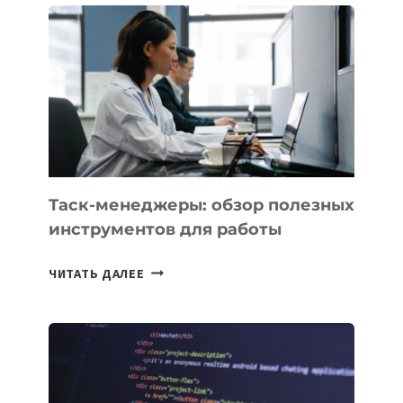
БИЗНЕСА:
КАКИЕ
3
ЗАДАЧИ
ЕМУ
МОЖНО
ПОРУЧИТЬ
УЖЕ
СЕГОДНЯ
Таск-менеджеры: обзор полезных
инструментов для работы
ТАСК-
ЧИТАТЬ ДАЛЕЕ
МЕНЕДЖЕРЫ:
ОБЗОР
ПОЛЕЗНЫХ
ИНСТРУМЕНТОВ
ДЛЯ
РАБОТЫ