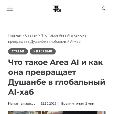
Перейти
к
содержимому
Главная
>
Статьи
>
Что такое Area AI и как она
превращает Душанбе в глобальный AI-хаб
СТАТЬИ
ИНТЕРВЬЮ
Что такое Area AI и как
она превращает
Душанбе в глобальный
AI-хаб
Mansur Ismagulov
22.10.2025
Время чтения:
2
мин