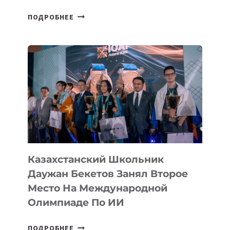
СБОРНАЯ
ПОДРОБНЕЕ
ТАДЖИКИСТАНА
ВПЕРВЫЕ
В
ИСТОРИИ
ЗАВОЕВАЛА
МЕДАЛЬ
НА
МЕЖДУНАРОДНОЙ
ОЛИМПИАДЕ
ПО
ИИ
Казахстанский Школьник
Даужан Бекетов Занял Второе
Место На Международной
Олимпиаде По ИИ
КАЗАХСТАНСКИЙ
ПОДРОБНЕЕ