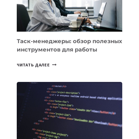
ЕМУ
МОЖНО
ПОРУЧИТЬ
УЖЕ
СЕГОДНЯ
Таск-менеджеры: обзор полезных
инструментов для работы
ТАСК-
ЧИТАТЬ ДАЛЕЕ
МЕНЕДЖЕРЫ:
ОБЗОР
ПОЛЕЗНЫХ
ИНСТРУМЕНТОВ
ДЛЯ
РАБОТЫ