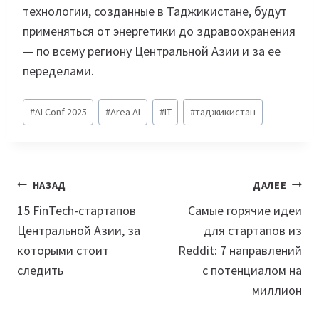
технологии, созданные в Таджикистане, будут
применяться от энергетики до здравоохранения
— по всему региону Центральной Азии и за ее
переделами.
Метки
#
AI Conf 2025
#
Area AI
#
IT
#
таджикистан
записи:
Навигация
НАЗАД
ДАЛЕЕ
по
15 FinTech-стартапов
Самые горячие идеи
Центральной Азии, за
для стартапов из
записям
которыми стоит
Reddit: 7 направлений
следить
с потенциалом на
миллион