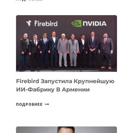
ШКОЛЬНИК
ДАУЖАН
БЕКЕТОВ
ЗАНЯЛ
ВТОРОЕ
МЕСТО
НА
МЕЖДУНАРОДНОЙ
ОЛИМПИАДЕ
ПО
ИИ
Firebird Запустила Крупнейшую
ИИ-Фабрику В Армении
FIREBIRD
ПОДРОБНЕЕ
ЗАПУСТИЛА
КРУПНЕЙШУЮ
ИИ-
ФАБРИКУ