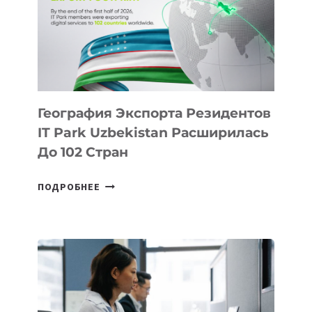
ПРЕДМЕТЫ
ПО
ИСКУССТВЕННОМУ
ИНТЕЛЛЕКТУ
География Экспорта Резидентов
IT Park Uzbekistan Расширилась
До 102 Стран
ГЕОГРАФИЯ
ПОДРОБНЕЕ
ЭКСПОРТА
РЕЗИДЕНТОВ
IT
PARK
UZBEKISTAN
РАСШИРИЛАСЬ
ДО