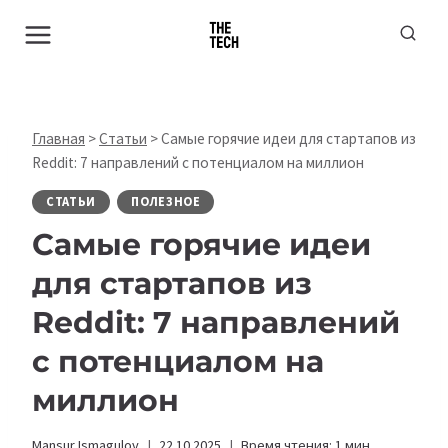
Перейти
к
содержимому
Главная
>
Статьи
>
Самые горячие идеи для стартапов из
Reddit: 7 направлений с потенциалом на миллион
СТАТЬИ
ПОЛЕЗНОЕ
Самые горячие идеи
для стартапов из
Reddit: 7 направлений
с потенциалом на
миллион
Mansur Ismagulov
22.10.2025
Время чтения:
1
мин