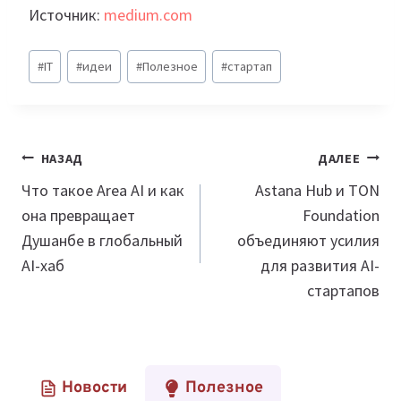
Источник:
medium.com
Метки
#
IT
#
идеи
#
Полезное
#
стартап
записи:
Навигация
НАЗАД
ДАЛЕЕ
по
Что такое Area AI и как
Astana Hub и TON
она превращает
Foundation
записям
Душанбе в глобальный
объединяют усилия
AI-хаб
для развития AI-
стартапов
Новости
Полезное