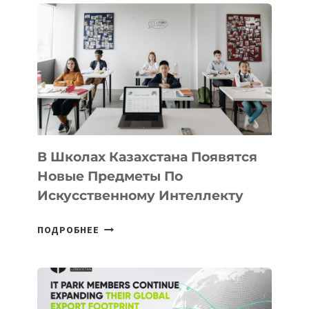
DEAL
VELOCITY
BY
MOST
—
МЕЖДУНАРОДНУЮ
ПРОГРАММУ
ДЛЯ
ТЕХНОЛОГИЧЕСКИХ
В Школах Казахстана Появятся
СТАРТАПОВ
Новые Предметы По
Искусственному Интеллекту
В
ПОДРОБНЕЕ
ШКОЛАХ
КАЗАХСТАНА
ПОЯВЯТСЯ
НОВЫЕ