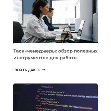
КАКИЕ
3
ЗАДАЧИ
ЕМУ
МОЖНО
ПОРУЧИТЬ
УЖЕ
СЕГОДНЯ
Таск-менеджеры: обзор полезных
инструментов для работы
ТАСК-
ЧИТАТЬ ДАЛЕЕ
МЕНЕДЖЕРЫ:
ОБЗОР
ПОЛЕЗНЫХ
ИНСТРУМЕНТОВ
ДЛЯ
РАБОТЫ