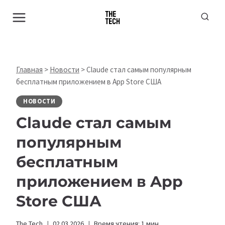
Перейти
к
содержимому
Главная
>
Новости
>
Claude стал самым популярным
бесплатным приложением в App Store США
НОВОСТИ
Claude стал самым
популярным
бесплатным
приложением в App
Store США
The Tech
02.03.2026
Время чтения:
1
мин