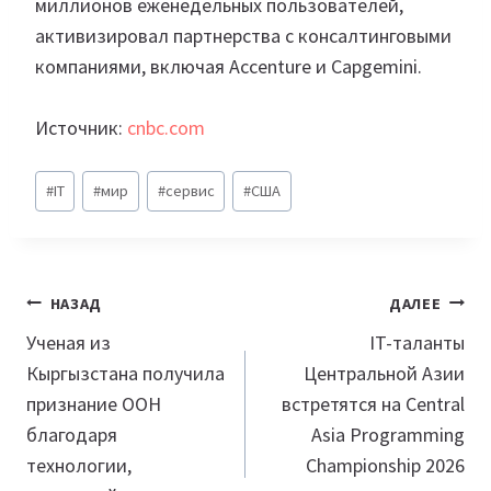
миллионов еженедельных пользователей,
активизировал партнерства с консалтинговыми
компаниями, включая Accenture и Capgemini.
Источник:
cnbc.com
Метки
#
IT
#
мир
#
сервис
#
США
записи:
Навигация
НАЗАД
ДАЛЕЕ
по
Ученая из
IT-таланты
Кыргызстана получила
Центральной Азии
записям
признание ООН
встретятся на Central
благодаря
Asia Programming
технологии,
Championship 2026