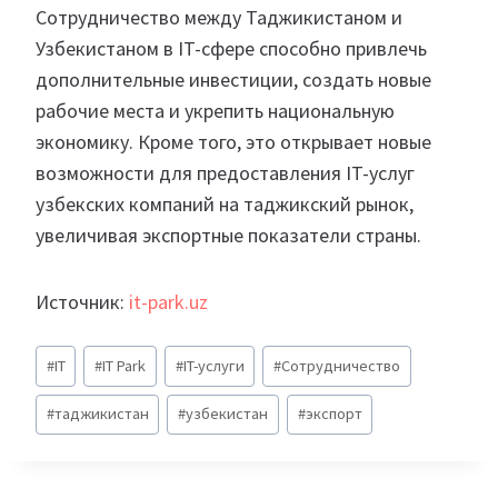
Сотрудничество между Таджикистаном и
Узбекистаном в IT-сфере способно привлечь
дополнительные инвестиции, создать новые
рабочие места и укрепить национальную
экономику. Кроме того, это открывает новые
возможности для предоставления IT-услуг
узбекских компаний на таджикский рынок,
увеличивая экспортные показатели страны.
Источник:
it-park.uz
Метки
#
IT
#
IT Park
#
IT-услуги
#
Сотрудничество
записи:
#
таджикистан
#
узбекистан
#
экспорт