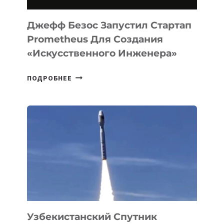
И
LINUX
Джефф Безос Запустил Стартап
Prometheus Для Создания
«искусственного Инженера»
ДЖЕФФ
ПОДРОБНЕЕ
БЕЗОС
ЗАПУСТИЛ
СТАРТАП
PROMETHEUS
ДЛЯ
СОЗДАНИЯ
«ИСКУССТВЕННОГО
ИНЖЕНЕРА»
Узбекистанский Спутник