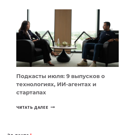
ВЫБРАТЬ
К
УЧЕБНОМУ
ГОДУ
2026:
10
ЛУЧШИХ
МОДЕЛЕЙ
ДЛЯ
УЧЕБЫ
Подкасты июля: 9 выпусков о
технологиях, ИИ-агентах и
стартапах
ПОДКАСТЫ
ЧИТАТЬ ДАЛЕЕ
ИЮЛЯ:
9
ВЫПУСКОВ
Эл. почта
*