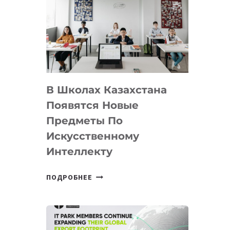
DEAL
VELOCITY
BY
MOST
—
МЕЖДУНАРОДНУЮ
ПРОГРАММУ
В Школах Казахстана
ДЛЯ
ТЕХНОЛОГИЧЕСКИХ
Появятся Новые
СТАРТАПОВ
Предметы По
Искусственному
Интеллекту
В
ПОДРОБНЕЕ
ШКОЛАХ
КАЗАХСТАНА
ПОЯВЯТСЯ
НОВЫЕ