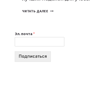
КАКОЙ
ЧИТАТЬ ДАЛЕЕ
НОУТБУК
ВЫБРАТЬ
К
Эл. почта
*
УЧЕБНОМУ
ГОДУ
2026:
10
Подписаться
ЛУЧШИХ
МОДЕЛЕЙ
ДЛЯ
УЧЕБЫ