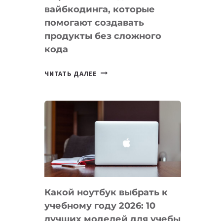
вайбкодинга, которые
помогают создавать
продукты без сложного
кода
7
ЧИТАТЬ ДАЛЕЕ
ПРИЛОЖЕНИЙ
ДЛЯ
ВАЙБКОДИНГА,
КОТОРЫЕ
ПОМОГАЮТ
СОЗДАВАТЬ
ПРОДУКТЫ
БЕЗ
СЛОЖНОГО
Какой ноутбук выбрать к
КОДА
учебному году 2026: 10
лучших моделей для учебы