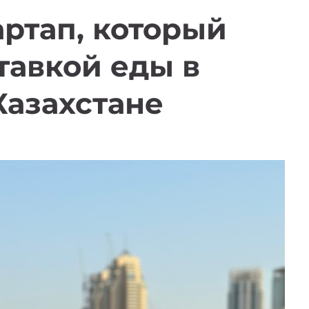
артап, который
тавкой еды в
Казахстане