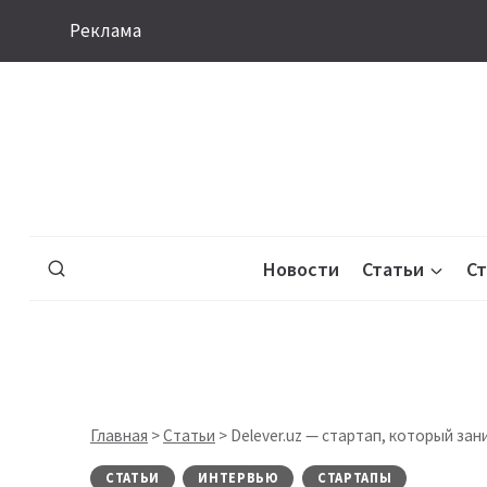
Перейти
Реклама
к
содержимому
Новости
Статьи
С
Главная
>
Статьи
>
Delever.uz — стартап, который за
СТАТЬИ
ИНТЕРВЬЮ
СТАРТАПЫ