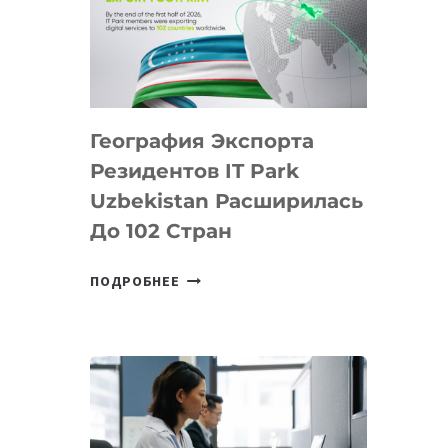
ПРЕДМЕТЫ
ПО
ИСКУССТВЕННОМУ
ИНТЕЛЛЕКТУ
География Экспорта
Резидентов IT Park
Uzbekistan Расширилась
До 102 Стран
ГЕОГРАФИЯ
ПОДРОБНЕЕ
ЭКСПОРТА
РЕЗИДЕНТОВ
IT
PARK
UZBEKISTAN
РАСШИРИЛАСЬ