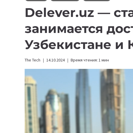
Delever.uz — ст
занимается дос
Узбекистане и 
The Tech
14.10.2024
Время чтения:
1
мин