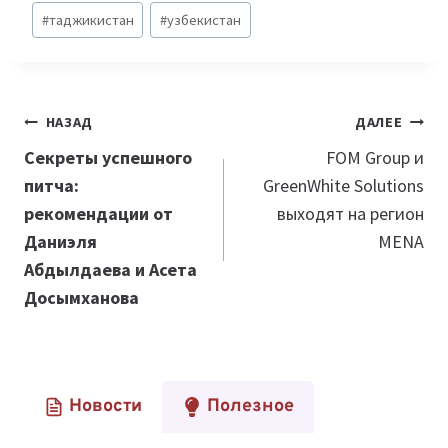
#
таджикистан
#
узбекистан
Навигация
НАЗАД
ДАЛЕЕ
по
Секреты успешного
FOM Group и
питча:
GreenWhite Solutions
записям
рекомендации от
выходят на регион
Даниэля
MENA
Абдылдаева и Асета
Досымханова
Новости
Полезное