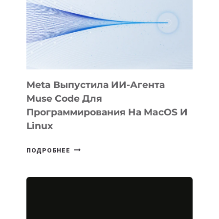
BÖRÜ
НА
SIGGRAPH
2026
Meta Выпустила ИИ-Агента
Muse Code Для
Программирования На MacOS И
Linux
META
ПОДРОБНЕЕ
ВЫПУСТИЛА
ИИ-
АГЕНТА
MUSE
CODE