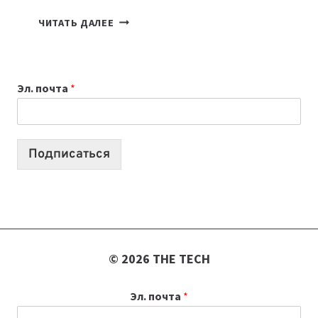
КАКОЙ
ЧИТАТЬ ДАЛЕЕ
НОУТБУК
ВЫБРАТЬ
К
Эл. почта
*
УЧЕБНОМУ
ГОДУ
2026:
10
Подписаться
ЛУЧШИХ
МОДЕЛЕЙ
ДЛЯ
УЧЕБЫ
© 2026 THE TECH
Эл. почта
*