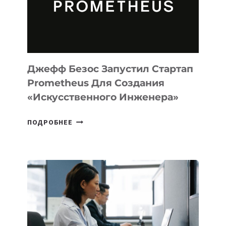
ДЛЯ
ПРОГРАММИРОВАНИЯ
НА
MACOS
И
LINUX
Джефф Безос Запустил Стартап
Prometheus Для Создания
«искусственного Инженера»
ДЖЕФФ
ПОДРОБНЕЕ
БЕЗОС
ЗАПУСТИЛ
СТАРТАП
PROMETHEUS
ДЛЯ
СОЗДАНИЯ
«ИСКУССТВЕННОГО
ИНЖЕНЕРА»