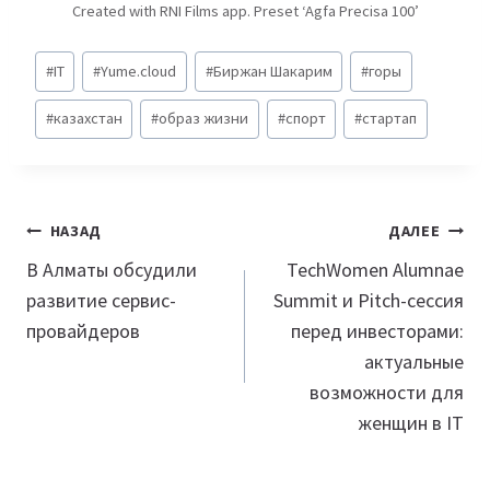
Created with RNI Films app. Preset ‘Agfa Precisa 100’
Метки
#
IT
#
Yume.cloud
#
Биржан Шакарим
#
горы
записи:
#
казахстан
#
образ жизни
#
спорт
#
стартап
Навигация
НАЗАД
ДАЛЕЕ
по
В Алматы обсудили
TechWomen Alumnae
развитие сервис-
Summit и Pitch-сессия
записям
провайдеров
перед инвесторами:
актуальные
возможности для
женщин в IT