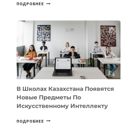
ОТКРЫТ
ПОДРОБНЕЕ
НАБОР
В
DEAL
VELOCITY
BY
MOST
—
МЕЖДУНАРОДНУЮ
ПРОГРАММУ
ДЛЯ
ТЕХНОЛОГИЧЕСКИХ
В Школах Казахстана Появятся
СТАРТАПОВ
Новые Предметы По
Искусственному Интеллекту
В
ПОДРОБНЕЕ
ШКОЛАХ
КАЗАХСТАНА