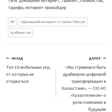
Теги: домашний интернет, Ташкент, Узбекистан,
тарифы, интернет-провайдер
Метки
#
IT
#
Домашний интернет от Sarkor Telecom
записи:
#
узбекистан
Навигация
НАЗАД
ДАЛЕЕ
по
Топ-10 мобильных игр,
«Мы стремимся быть
от которых не
драйвером цифровой
записям
оторваться
трансформации в
Казахстане», — CIO АО
«Казахтелеком» о
роли компании в
будущем