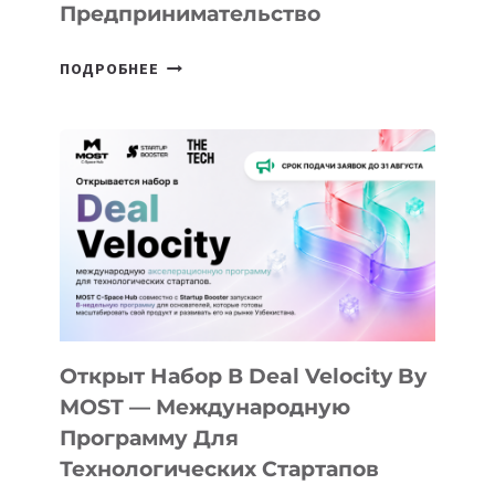
Предпринимательство
ОТ
ПОДРОБНЕЕ
ДОЛИНЫ
ДО
АЛМАТЫ:
КАК
AI
YOUTH
CAMP
ДАЛ
30
ПОДРОСТКАМ
БИЛЕТ
Открыт Набор В Deal Velocity By
В
MOST — Международную
IT-
Программу Для
ПРЕДПРИНИМАТЕЛЬСТВО
Технологических Стартапов