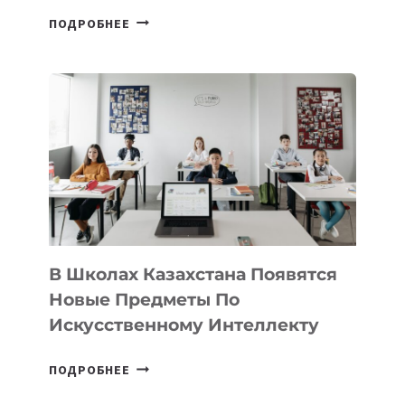
ОТКРЫТ
ПОДРОБНЕЕ
НАБОР
В
DEAL
VELOCITY
BY
MOST
—
МЕЖДУНАРОДНУЮ
ПРОГРАММУ
ДЛЯ
ТЕХНОЛОГИЧЕСКИХ
В Школах Казахстана Появятся
СТАРТАПОВ
Новые Предметы По
Искусственному Интеллекту
В
ПОДРОБНЕЕ
ШКОЛАХ