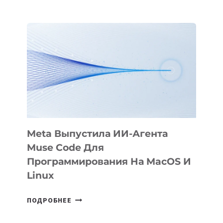
ПРЕЗЕНТОВАЛА
АНИМАЦИОННЫЙ
ФИЛЬМ
KÖK
BÖRÜ
НА
SIGGRAPH
2026
Meta Выпустила ИИ-Агента
Muse Code Для
Программирования На MacOS И
Linux
META
ПОДРОБНЕЕ
ВЫПУСТИЛА
ИИ-