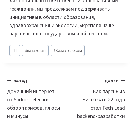
Как социально ответственный корпоративный
гражданин, мы продолжаем поддерживать
инициативы в области образования,
здравоохранения и экологии, укрепляя наше
партнерство с государством и обществом.
Метки
#
IT
#
казахстан
#
Казахтелеком
записи:
Навигация
НАЗАД
ДАЛЕЕ
по
Домашний интернет
Как парень из
от Sarkor Telecom:
Бишкека в 22 года
записям
обзор тарифов, плюсы
стал Tech Lead
и минусы
backend-разработки