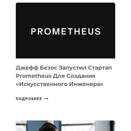
АГЕНТА
MUSE
CODE
ДЛЯ
ПРОГРАММИРОВАНИЯ
НА
MACOS
И
LINUX
Джефф Безос Запустил Стартап
Prometheus Для Создания
«искусственного Инженера»
ДЖЕФФ
ПОДРОБНЕЕ
БЕЗОС
ЗАПУСТИЛ
СТАРТАП
PROMETHEUS