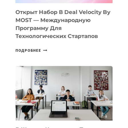
ПОДРОСТКАМ
БИЛЕТ
Открыт Набор В Deal Velocity By
В
MOST — Международную
IT-
Программу Для
ПРЕДПРИНИМАТЕЛЬСТВО
Технологических Стартапов
ОТКРЫТ
ПОДРОБНЕЕ
НАБОР
В
DEAL
VELOCITY
BY
MOST
—
МЕЖДУНАРОДНУЮ
ПРОГРАММУ
ДЛЯ
ТЕХНОЛОГИЧЕСКИХ