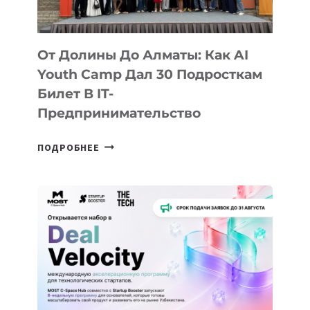
От Долины До Алматы: Как AI
Youth Camp Дал 30 Подросткам
Билет В IT-
Предпринимательство
ОТ
ПОДРОБНЕЕ
ДОЛИНЫ
ДО
АЛМАТЫ:
КАК
AI
YOUTH
CAMP
ДАЛ
30