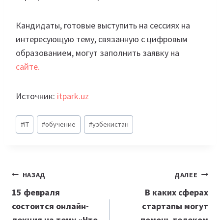
Кандидаты, готовые выступить на сессиях на
интересующую тему, связанную с цифровым
образованием, могут заполнить заявку на
сайте.
Источник:
itpark.uz
Метки
#
IT
#
обучение
#
узбекистан
записи:
Навигация
НАЗАД
ДАЛЕЕ
по
15 февраля
В каких сферах
состоится онлайн-
стартапы могут
записям
лекция на тему «Что
помочь телеком