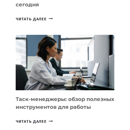
сегодня
ИИ-
ЧИТАТЬ ДАЛЕЕ
АССИСТЕНТ
ДЛЯ
БИЗНЕСА:
КАКИЕ
3
ЗАДАЧИ
ЕМУ
МОЖНО
ПОРУЧИТЬ
УЖЕ
СЕГОДНЯ
Таск-менеджеры: обзор полезных
инструментов для работы
ТАСК-
ЧИТАТЬ ДАЛЕЕ
МЕНЕДЖЕРЫ: