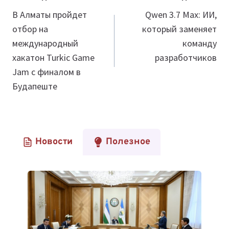
по
В Алматы пройдет
Qwen 3.7 Max: ИИ,
отбор на
который заменяет
записям
международный
команду
хакатон Turkic Game
разработчиков
Jam с финалом в
Будапеште
Новости
Полезное