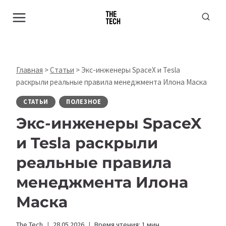
Перейти
к
содержимому
Главная
>
Статьи
>
Экс-инженеры SpaceX и Tesla
раскрыли реальные правила менеджмента Илона Маска
СТАТЬИ
ПОЛЕЗНОЕ
Экс-инженеры SpaceX
и Tesla раскрыли
реальные правила
менеджмента Илона
Маска
The Tech
28.05.2026
Время чтения:
1
мин