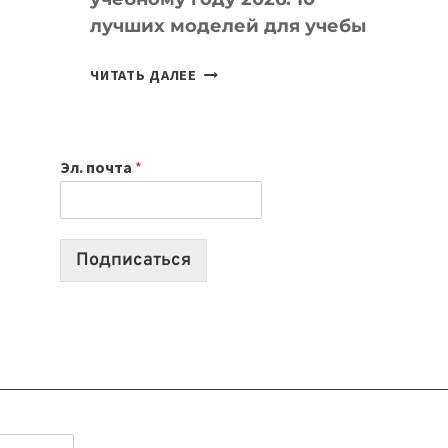
лучших моделей для учебы
КАКОЙ
ЧИТАТЬ ДАЛЕЕ
НОУТБУК
ВЫБРАТЬ
К
Эл. почта
*
УЧЕБНОМУ
ГОДУ
2026:
10
Подписаться
ЛУЧШИХ
МОДЕЛЕЙ
ДЛЯ
УЧЕБЫ