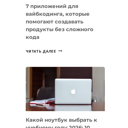
7 приложений для
вайбкодинга, которые
помогают создавать
продукты без сложного
кода
7
ЧИТАТЬ ДАЛЕЕ
ПРИЛОЖЕНИЙ
ДЛЯ
ВАЙБКОДИНГА,
КОТОРЫЕ
ПОМОГАЮТ
СОЗДАВАТЬ
ПРОДУКТЫ
БЕЗ
СЛОЖНОГО
Какой ноутбук выбрать к
КОДА
учебному году 2026: 10