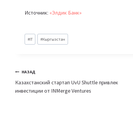
Источник:
«Элдик Банк»
Метки
#
IT
#
Кыргызстан
записи:
Навигация
НАЗАД
Казахстанский стартап UvU Shuttle привлек
по
инвестиции от INMerge Ventures
записям