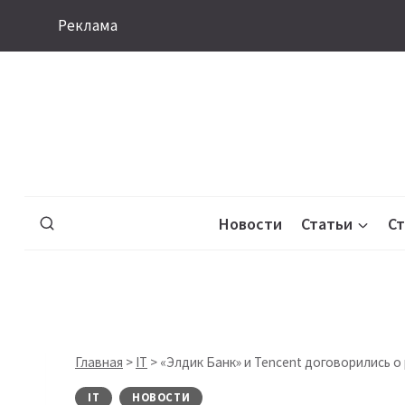
Перейти
Реклама
к
содержимому
Новости
Статьи
С
Главная
>
IT
>
«Элдик Банк» и Tencent договорились 
IT
НОВОСТИ