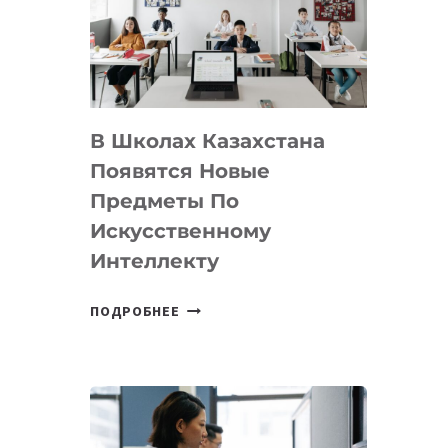
BY
MOST
—
МЕЖДУНАРОДНУЮ
ПРОГРАММУ
В Школах Казахстана
ДЛЯ
ТЕХНОЛОГИЧЕСКИХ
Появятся Новые
СТАРТАПОВ
Предметы По
Искусственному
Интеллекту
В
ПОДРОБНЕЕ
ШКОЛАХ
КАЗАХСТАНА
ПОЯВЯТСЯ
НОВЫЕ
ПРЕДМЕТЫ