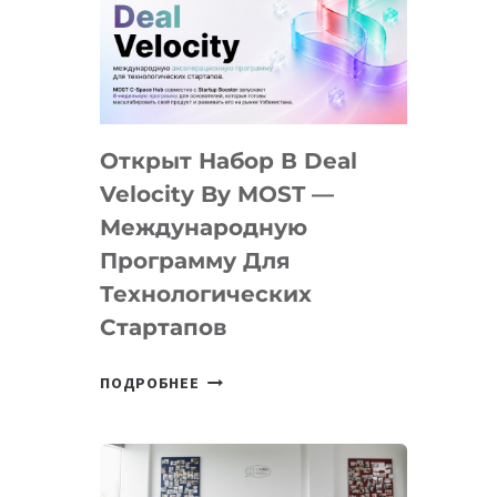
AI
YOUTH
CAMP
ДАЛ
30
Открыт Набор В Deal
ПОДРОСТКАМ
БИЛЕТ
Velocity By MOST —
В
Международную
IT-
Программу Для
ПРЕДПРИНИМАТЕЛЬСТВО
Технологических
Стартапов
ОТКРЫТ
ПОДРОБНЕЕ
НАБОР
В
DEAL
VELOCITY