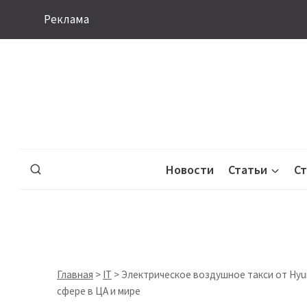
Перейти
Реклама
к
содержимому
Новости
Статьи
С
Главная
>
IT
>
Электрическое воздушное такси от Hyund
сфере в ЦА и мире