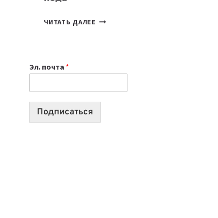
7
ЧИТАТЬ ДАЛЕЕ
ПРИЛОЖЕНИЙ
ДЛЯ
ВАЙБКОДИНГА,
Эл. почта
*
КОТОРЫЕ
ПОМОГАЮТ
СОЗДАВАТЬ
ПРОДУКТЫ
Подписаться
БЕЗ
СЛОЖНОГО
КОДА