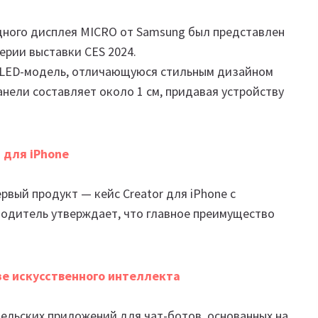
дного дисплея MICRO от Samsung был представлен
верии выставки CES 2024.
 LED-модель, отличающуюся стильным дизайном
анели составляет около 1 см, придавая устройству
 для iPhone
ервый продукт — кейс Creator для iPhone с
одитель утверждает, что главное преимущество
зе искусственного интеллекта
тельских приложений для чат-ботов, основанных на