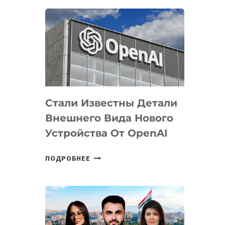
ОПРЕДЕЛЕНЫ
ПРИОРИТЕТНЫЕ
ЗАДАЧИ
ПО
РАЗВИТИЮ
ЭКОСИСТЕМЫ
ИСКУССТВЕННОГО
ИНТЕЛЛЕКТА
Стали Известны Детали
Внешнего Вида Нового
Устройства От OpenAI
СТАЛИ
ПОДРОБНЕЕ
ИЗВЕСТНЫ
ДЕТАЛИ
ВНЕШНЕГО
ВИДА
НОВОГО