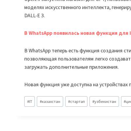
моделях искусственного интеллекта, генерир
DALL-E 3.
В WhatsApp появилась новая функция для 
В WhatsApp теперь есть функция создания ст
позволяющая пользователям легко создават
загружать дополнительные приложения.
Новая функция уже доступна на устройствах п
Метки
#
IT
#
казахстан
#
стартап
#
узбекистан
#
ци
записи: