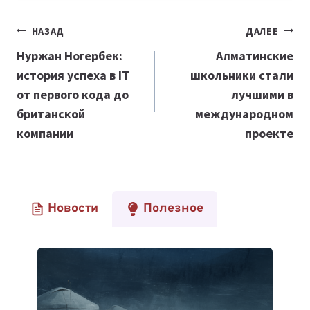
Навигация
НАЗАД
ДАЛЕЕ
по
Нуржан Ногербек:
Алматинские
история успеха в IT
школьники стали
записям
от первого кода до
лучшими в
британской
международном
компании
проекте
Новости
Полезное