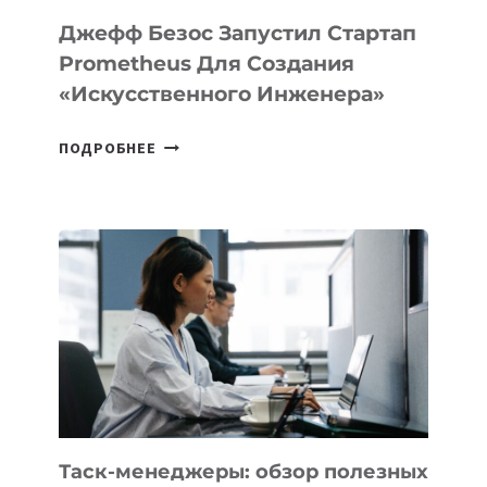
LINUX
Джефф Безос Запустил Стартап
Prometheus Для Создания
«искусственного Инженера»
ДЖЕФФ
ПОДРОБНЕЕ
БЕЗОС
ЗАПУСТИЛ
СТАРТАП
PROMETHEUS
ДЛЯ
СОЗДАНИЯ
«ИСКУССТВЕННОГО
ИНЖЕНЕРА»
Таск-менеджеры: обзор полезных