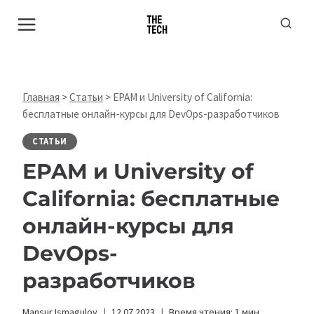
Перейти
к
содержимому
Главная
>
Статьи
>
EPAM и University of California:
бесплатные онлайн-курсы для DevOps-разработчиков
СТАТЬИ
EPAM и
University of
California
: бесплатные
онлайн-курсы для
DevOps-
разработчиков
Mansur Ismagulov
12.07.2023
Время чтения:
1
мин