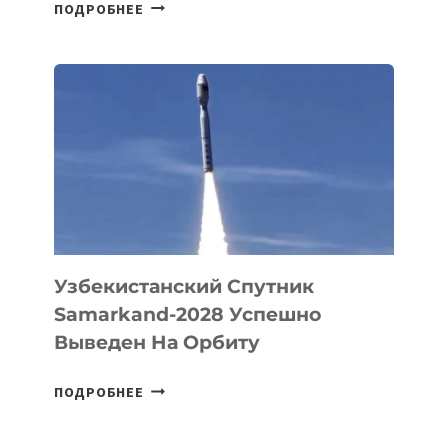
ДЖЕФФ
ПОДРОБНЕЕ
БЕЗОС
ЗАПУСТИЛ
СТАРТАП
PROMETHEUS
ДЛЯ
СОЗДАНИЯ
«ИСКУССТВЕННОГО
ИНЖЕНЕРА»
Узбекистанский Спутник
Samarkand-2028 Успешно
Выведен На Орбиту
УЗБЕКИСТАНСКИЙ
ПОДРОБНЕЕ
СПУТНИК
SAMARKAND-