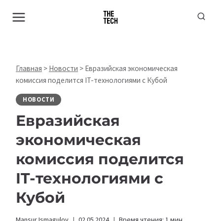
Перейти
к
содержимому
Главная
>
Новости
>
Евразийская экономическая
комиссия поделится IT-технологиями с Кубой
НОВОСТИ
Евразийская
экономическая
комиссия поделится
IT-технологиями с
Кубой
Mansur Ismagulov
02.05.2024
Время чтения:
1
мин