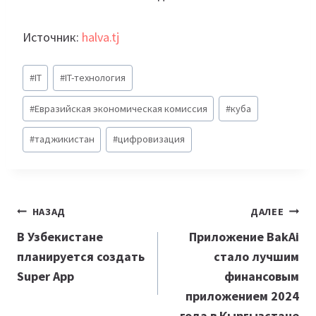
Источник:
halva.tj
Метки
#
IT
#
IT-технология
записи:
#
Евразийская экономическая комиссия
#
куба
#
таджикистан
#
цифровизация
Навигация
НАЗАД
ДАЛЕЕ
по
В Узбекистане
Приложение BakAi
планируется создать
стало лучшим
записям
Super App
финансовым
приложением 2024
года в Кыргызстане