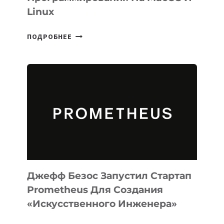
Linux
META
ПОДРОБНЕЕ
ВЫПУСТИЛА
ИИ-
АГЕНТА
MUSE
CODE
ДЛЯ
ПРОГРАММИРОВАНИЯ
НА
MACOS
И
LINUX
Джефф Безос Запустил Стартап
Prometheus Для Создания
«искусственного Инженера»