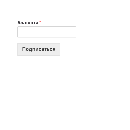
НОУТБУК
ВЫБРАТЬ
К
Эл. почта
*
УЧЕБНОМУ
ГОДУ
2026:
10
Подписаться
ЛУЧШИХ
МОДЕЛЕЙ
ДЛЯ
УЧЕБЫ