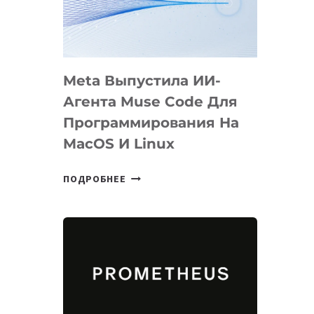
НА
SIGGRAPH
2026
Meta Выпустила ИИ-
Агента Muse Code Для
Программирования На
MacOS И Linux
META
ПОДРОБНЕЕ
ВЫПУСТИЛА
ИИ-
АГЕНТА
MUSE
CODE
ДЛЯ
ПРОГРАММИРОВАНИЯ