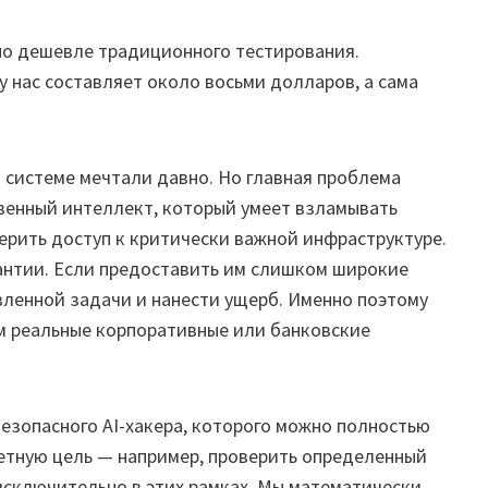
но дешевле традиционного тестирования.
 нас составляет около восьми долларов, а сама
ой системе мечтали давно. Но главная проблема
твенный интеллект, который умеет взламывать
ерить доступ к критически важной инфраструктуре.
антии. Если предоставить им слишком широкие
вленной задачи и нанести ущерб. Именно поэтому
м реальные корпоративные или банковские
безопасного AI-хакера, которого можно полностью
етную цель — например, проверить определенный
исключительно в этих рамках. Мы математически