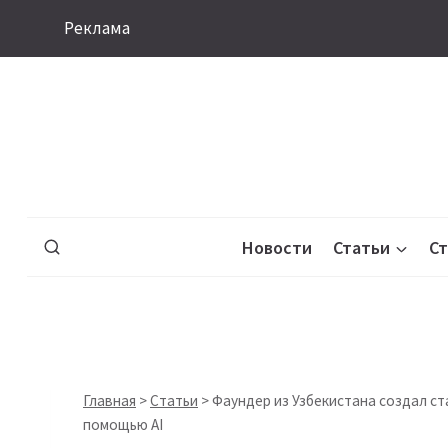
Перейти
Реклама
к
содержимому
Новости
Статьи
С
Главная
>
Статьи
>
Фаундер из Узбекистана создал ст
помощью AI