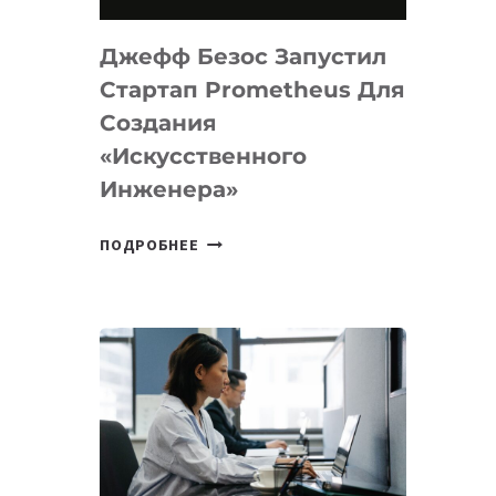
НА
MACOS
Джефф Безос Запустил
И
LINUX
Стартап Prometheus Для
Создания
«искусственного
Инженера»
ДЖЕФФ
ПОДРОБНЕЕ
БЕЗОС
ЗАПУСТИЛ
СТАРТАП
PROMETHEUS
ДЛЯ
СОЗДАНИЯ
«ИСКУССТВЕННОГО
ИНЖЕНЕРА»