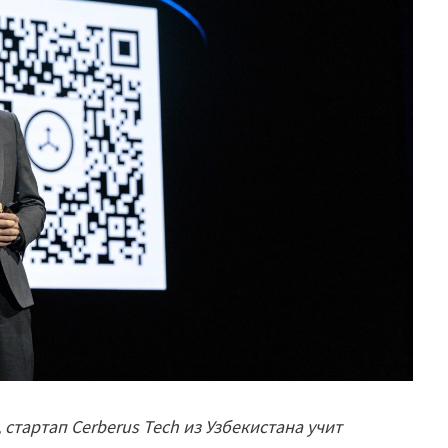
 стартап Cerberus Tech из Узбекистана учит