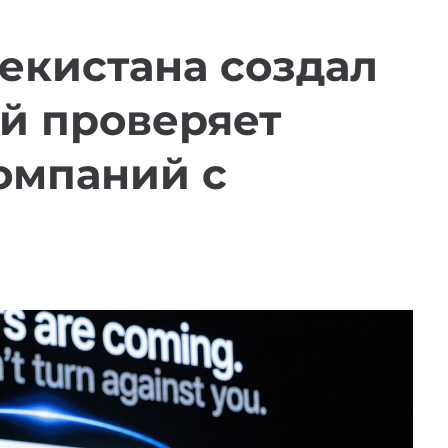
екистана создал
ый проверяет
омпаний с