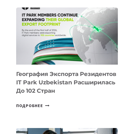
КАЗАХСТАНА
ПОЯВЯТСЯ
НОВЫЕ
ПРЕДМЕТЫ
ПО
ИСКУССТВЕННОМУ
ИНТЕЛЛЕКТУ
География Экспорта Резидентов
IT Park Uzbekistan Расширилась
До 102 Стран
ГЕОГРАФИЯ
ПОДРОБНЕЕ
ЭКСПОРТА
РЕЗИДЕНТОВ
IT
PARK