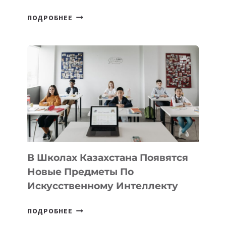
ОТКРЫТ
ПОДРОБНЕЕ
НАБОР
В
DEAL
VELOCITY
BY
MOST
—
МЕЖДУНАРОДНУЮ
ПРОГРАММУ
ДЛЯ
ТЕХНОЛОГИЧЕСКИХ
В Школах Казахстана Появятся
СТАРТАПОВ
Новые Предметы По
Искусственному Интеллекту
В
ПОДРОБНЕЕ
ШКОЛАХ