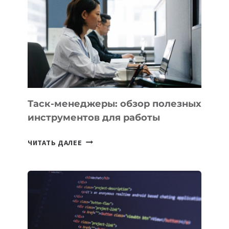
UZBEKISTAN
РАСШИРИЛАСЬ
ДО
102
СТРАН
Таск-менеджеры: обзор полезных
инструментов для работы
ТАСК-
ЧИТАТЬ ДАЛЕЕ
МЕНЕДЖЕРЫ:
ОБЗОР
ПОЛЕЗНЫХ
ИНСТРУМЕНТОВ
ДЛЯ
РАБОТЫ