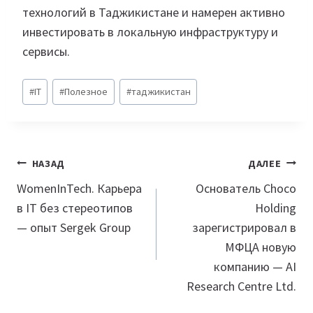
технологий в Таджикистане и намерен активно
инвестировать в локальную инфраструктуру и
сервисы.
Метки
#
IT
#
Полезное
#
таджикистан
записи:
Навигация
НАЗАД
ДАЛЕЕ
по
WomenInTech. Карьера
Основатель Choco
в IT без стереотипов
Holding
записям
— опыт Sergek Group
зарегистрировал в
МФЦА новую
компанию — AI
Research Centre Ltd.