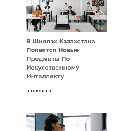
BY
MOST
—
МЕЖДУНАРОДНУЮ
ПРОГРАММУ
В Школах Казахстана
ДЛЯ
ТЕХНОЛОГИЧЕСКИХ
Появятся Новые
СТАРТАПОВ
Предметы По
Искусственному
Интеллекту
В
ПОДРОБНЕЕ
ШКОЛАХ
КАЗАХСТАНА
ПОЯВЯТСЯ
НОВЫЕ
ПРЕДМЕТЫ