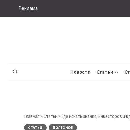
Перейти
Реклама
к
содержимому
Новости
Статьи
С
Главная
>
Статьи
>
Где искать знания, инвесторов и в
СТАТЬИ
ПОЛЕЗНОЕ