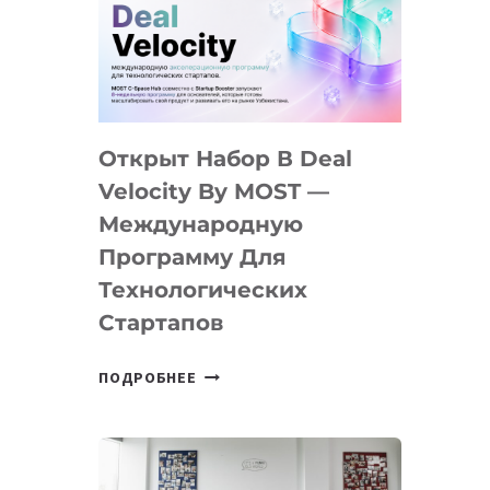
AI
YOUTH
CAMP
ДАЛ
30
Открыт Набор В Deal
ПОДРОСТКАМ
БИЛЕТ
Velocity By MOST —
В
Международную
IT-
Программу Для
ПРЕДПРИНИМАТЕЛЬСТВО
Технологических
Стартапов
ОТКРЫТ
ПОДРОБНЕЕ
НАБОР
В
DEAL
VELOCITY