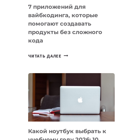
7 приложений для
вайбкодинга, которые
помогают создавать
продукты без сложного
кода
7
ЧИТАТЬ ДАЛЕЕ
ПРИЛОЖЕНИЙ
ДЛЯ
ВАЙБКОДИНГА,
КОТОРЫЕ
ПОМОГАЮТ
СОЗДАВАТЬ
ПРОДУКТЫ
БЕЗ
СЛОЖНОГО
Какой ноутбук выбрать к
КОДА
учебному году 2026: 10