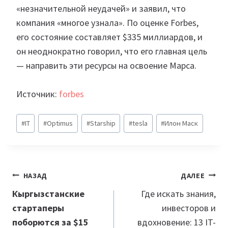
«незначительной неудачей» и заявил, что
компания «многое узнала». По оценке Forbes,
его состояние составляет $335 миллиардов, и
он неоднократно говорил, что его главная цель
— направить эти ресурсы на освоение Марса.
Источник:
forbes
Метки
#
IT
#
Optimus
#
Starship
#
tesla
#
Илон Маск
записи:
Навигация
НАЗАД
ДАЛЕЕ
по
Кыргызстанские
Где искать знания,
стартаперы
инвесторов и
записям
поборются за $15
вдохновение: 13 IT-