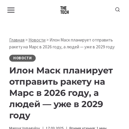
Перейти
к
содержимому
Главная
>
Новости
>
Илон Маск планирует отправить
ракету на Марс в 2026 году, а людей — уже в 2029 году
НОВОСТИ
Илон Маск планирует
отправить ракету на
Марс в 2026 году, а
людей — уже в 2029
году
Mansur Ismagulov
17.03.2025
Время чтения:
1
мин