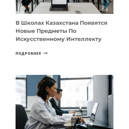
ПРОГРАММУ
ДЛЯ
ТЕХНОЛОГИЧЕСКИХ
В Школах Казахстана Появятся
СТАРТАПОВ
Новые Предметы По
Искусственному Интеллекту
В
ПОДРОБНЕЕ
ШКОЛАХ
КАЗАХСТАНА
ПОЯВЯТСЯ
НОВЫЕ
ПРЕДМЕТЫ
ПО
ИСКУССТВЕННОМУ
ИНТЕЛЛЕКТУ