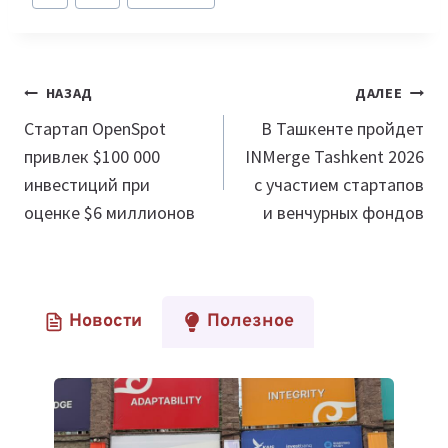
записи:
Навигация
НАЗАД
ДАЛЕЕ
по
Стартап OpenSpot
В Ташкенте пройдет
привлек $100 000
INMerge Tashkent 2026
записям
инвестиций при
с участием стартапов
оценке $6 миллионов
и венчурных фондов
Новости
Полезное