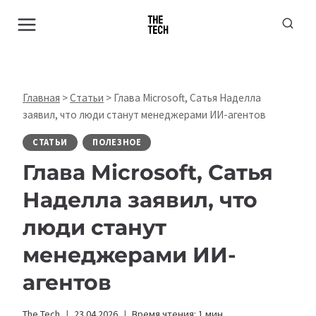
Перейти
к
содержимому
Главная
>
Статьи
>
Глава Microsoft, Сатья Наделла
заявил, что люди станут менеджерами ИИ-агентов
СТАТЬИ
ПОЛЕЗНОЕ
Глава Microsoft, Сатья
Наделла заявил, что
люди станут
менеджерами ИИ-
агентов
The Tech
23.04.2026
Время чтения:
1
мин