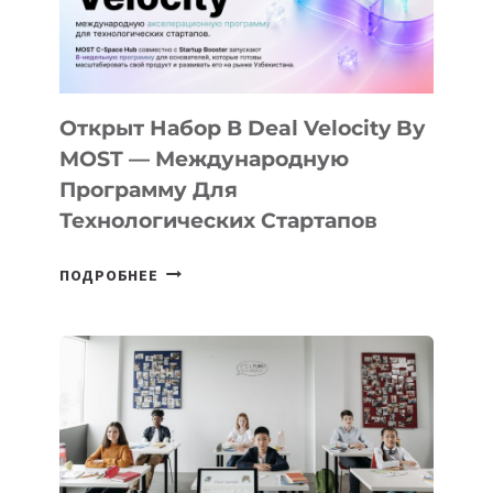
CAMP
ДАЛ
30
ПОДРОСТКАМ
БИЛЕТ
Открыт Набор В Deal Velocity By
В
MOST — Международную
IT-
Программу Для
ПРЕДПРИНИМАТЕЛЬСТВО
Технологических Стартапов
ОТКРЫТ
ПОДРОБНЕЕ
НАБОР
В
DEAL
VELOCITY
BY
MOST
—
МЕЖДУНАРОДНУЮ