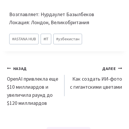
Возглавляет: Нурдаулет Базылбеков
Локация: Лондон, Великобритания
Метки
#
ASTANA HUB
#
IT
#
узбекистан
записи:
Навигация
НАЗАД
ДАЛЕЕ
по
OpenAI привлекла еще
Как создать ИИ-фото
$10 миллиардов и
с гигантскими цветами
записям
увеличила раунд до
$120 миллиардов