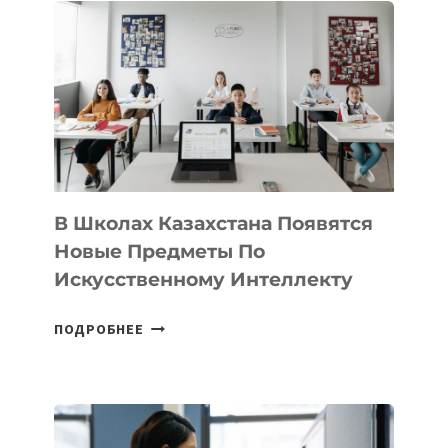
DEAL
VELOCITY
BY
MOST
—
МЕЖДУНАРОДНУЮ
ПРОГРАММУ
ДЛЯ
ТЕХНОЛОГИЧЕСКИХ
В Школах Казахстана Появятся
СТАРТАПОВ
Новые Предметы По
Искусственному Интеллекту
В
ПОДРОБНЕЕ
ШКОЛАХ
КАЗАХСТАНА
ПОЯВЯТСЯ
НОВЫЕ