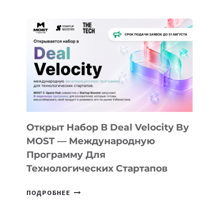
ДОЛИНЫ
ДО
АЛМАТЫ:
КАК
AI
YOUTH
CAMP
ДАЛ
30
ПОДРОСТКАМ
БИЛЕТ
Открыт Набор В Deal Velocity By
В
MOST — Международную
IT-
Программу Для
ПРЕДПРИНИМАТЕЛЬСТВО
Технологических Стартапов
ОТКРЫТ
ПОДРОБНЕЕ
НАБОР
В