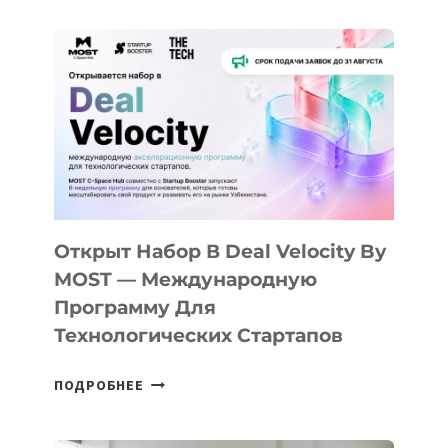
ДО
АЛМАТЫ:
КАК
AI
YOUTH
CAMP
ДАЛ
30
ПОДРОСТКАМ
БИЛЕТ
Открыт Набор В Deal Velocity By
В
MOST — Международную
IT-
Программу Для
ПРЕДПРИНИМАТЕЛЬСТВО
Технологических Стартапов
ОТКРЫТ
ПОДРОБНЕЕ
НАБОР
В