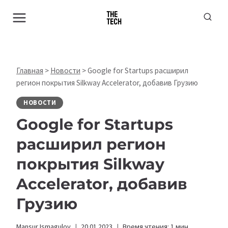
Перейти
к
содержимому
Главная
>
Новости
>
Google for Startups расширил
регион покрытия Silkway Accelerator, добавив Грузию
НОВОСТИ
Google for Startups
расширил регион
покрытия Silkway
Accelerator, добавив
Грузию
Mansur Ismagulov
20.01.2023
Время чтения:
1
мин