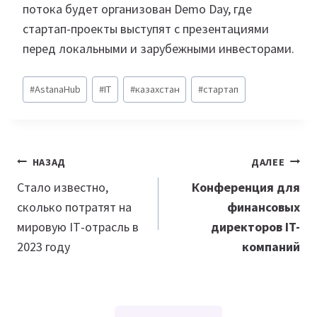
потока будет организован Demo Day, где
стартап-проекты выступят с презентациями
перед локальными и зарубежными инвесторами.
Метки
#
AstanaHub
#
IT
#
казахстан
#
стартап
записи:
Навигация
НАЗАД
ДАЛЕЕ
по
Стало известно,
Конференция для
сколько потратят на
финансовых
записям
мировую IТ-отрасль в
директоров IT-
2023 году
компаний