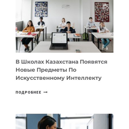
DEAL
VELOCITY
BY
MOST
—
МЕЖДУНАРОДНУЮ
ПРОГРАММУ
ДЛЯ
ТЕХНОЛОГИЧЕСКИХ
В Школах Казахстана Появятся
СТАРТАПОВ
Новые Предметы По
Искусственному Интеллекту
В
ПОДРОБНЕЕ
ШКОЛАХ
КАЗАХСТАНА
ПОЯВЯТСЯ
НОВЫЕ
ПРЕДМЕТЫ