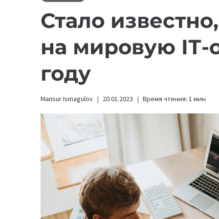
Стало известно,
на мировую IТ-о
году
Mansur Ismagulov
20.01.2023
Время чтения:
1
мин