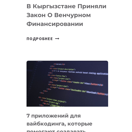
В Кыргызстане Приняли
Закон О Венчурном
Финансировании
В
ПОДРОБНЕЕ
КЫРГЫЗСТАНЕ
ПРИНЯЛИ
ЗАКОН
О
ВЕНЧУРНОМ
ФИНАНСИРОВАНИИ
7 приложений для
вайбкодинга, которые
помогают создавать