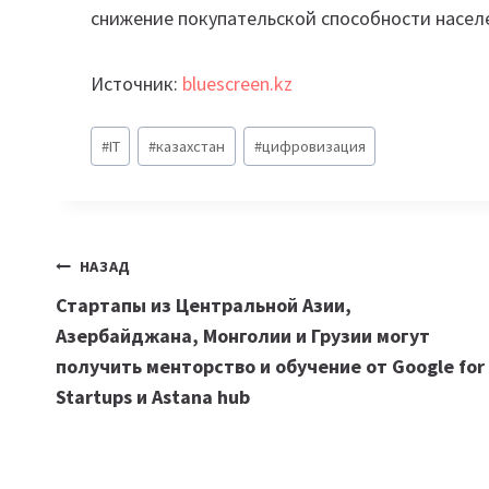
снижение покупательской способности насел
Источник:
bluescreen.kz
Метки
#
IT
#
казахстан
#
цифровизация
записи:
Навигация
НАЗАД
Стартапы из Центральной Азии,
по
Азербайджана, Монголии и Грузии могут
записям
получить менторство и обучение от Google for
Startups и Astana hub