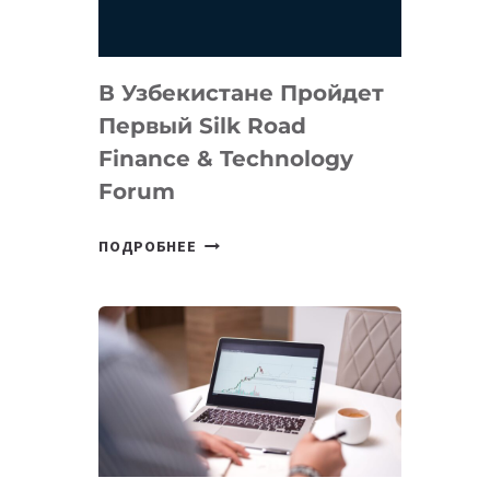
В Узбекистане Пройдет
Первый Silk Road
Finance & Technology
Forum
В
ПОДРОБНЕЕ
УЗБЕКИСТАНЕ
ПРОЙДЕТ
ПЕРВЫЙ
SILK
ROAD
FINANCE
&
TECHNOLOGY
FORUM