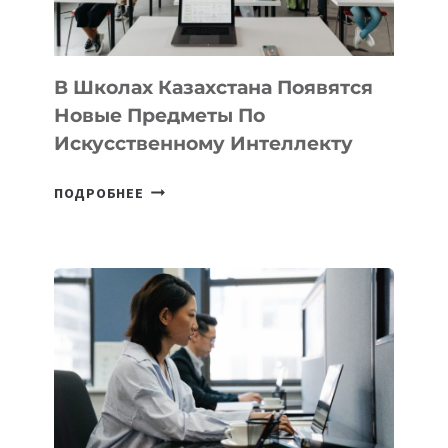
МЕЖДУНАРОДНУЮ
ПРОГРАММУ
ДЛЯ
ТЕХНОЛОГИЧЕСКИХ
В Школах Казахстана Появятся
СТАРТАПОВ
Новые Предметы По
Искусственному Интеллекту
В
ПОДРОБНЕЕ
ШКОЛАХ
КАЗАХСТАНА
ПОЯВЯТСЯ
НОВЫЕ
ПРЕДМЕТЫ
ПО
ИСКУССТВЕННОМУ
ИНТЕЛЛЕКТУ