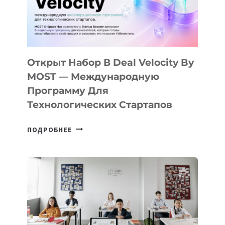
CAMP
ДАЛ
30
ПОДРОСТКАМ
БИЛЕТ
Открыт Набор В Deal Velocity By
В
MOST — Международную
IT-
Программу Для
ПРЕДПРИНИМАТЕЛЬСТВО
Технологических Стартапов
ОТКРЫТ
ПОДРОБНЕЕ
НАБОР
В
DEAL
VELOCITY
BY
MOST
—