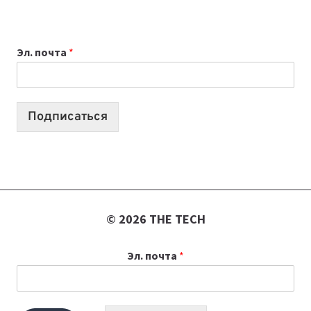
НОУТБУК
ВЫБРАТЬ
К
Эл. почта
*
УЧЕБНОМУ
ГОДУ
2026:
10
Подписаться
ЛУЧШИХ
МОДЕЛЕЙ
ДЛЯ
УЧЕБЫ
© 2026 THE TECH
Эл. почта
*