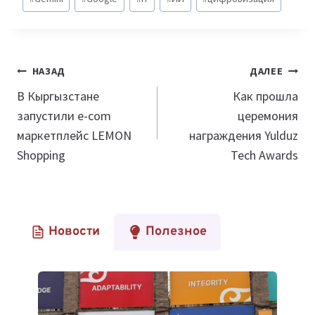
записи:
Навигация
НАЗАД
ДАЛЕЕ
по
В Кыргызстане
Как прошла
запустили e-com
церемония
записям
маркетплейс LEMON
награждения Yulduz
Shopping
Tech Awards
Новости
Полезное