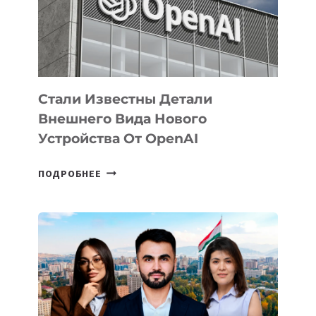
РАЗВИТИЮ
ЭКОСИСТЕМЫ
ИСКУССТВЕННОГО
ИНТЕЛЛЕКТА
Стали Известны Детали
Внешнего Вида Нового
Устройства От OpenAI
СТАЛИ
ПОДРОБНЕЕ
ИЗВЕСТНЫ
ДЕТАЛИ
ВНЕШНЕГО
ВИДА
НОВОГО
УСТРОЙСТВА
ОТ
OPENAI