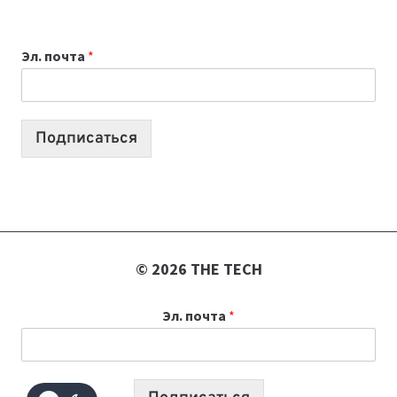
ДЛЯ
ВАЙБКОДИНГА,
Эл. почта
*
КОТОРЫЕ
ПОМОГАЮТ
СОЗДАВАТЬ
ПРОДУКТЫ
Подписаться
БЕЗ
СЛОЖНОГО
КОДА
© 2026 THE TECH
Эл. почта
*