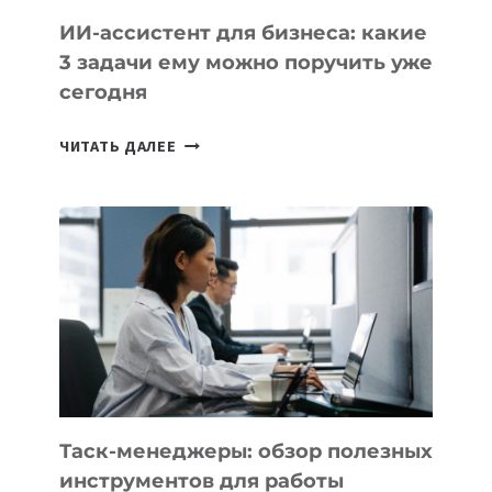
ИИ-ассистент для бизнеса: какие
3 задачи ему можно поручить уже
сегодня
ИИ-
ЧИТАТЬ ДАЛЕЕ
АССИСТЕНТ
ДЛЯ
БИЗНЕСА:
КАКИЕ
3
ЗАДАЧИ
ЕМУ
МОЖНО
ПОРУЧИТЬ
УЖЕ
СЕГОДНЯ
Таск-менеджеры: обзор полезных
инструментов для работы