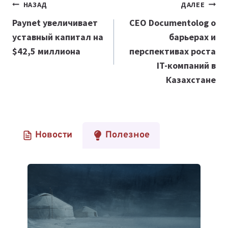
Навигация
НАЗАД
ДАЛЕЕ
по
Paynet увеличивает
CEO Documentolog о
уставный капитал на
барьерах и
записям
$42,5 миллиона
перспективах роста
IT-компаний в
Казахстане
Новости
Полезное