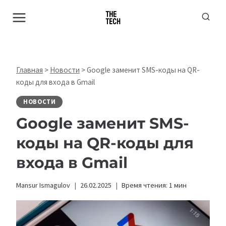
Перейти
к
содержимому
Главная
>
Новости
>
Google заменит SMS-коды на QR-
коды для входа в Gmail
НОВОСТИ
Google заменит SMS-
коды на QR-коды для
входа в Gmail
Mansur Ismagulov
26.02.2025
Время чтения:
1
мин