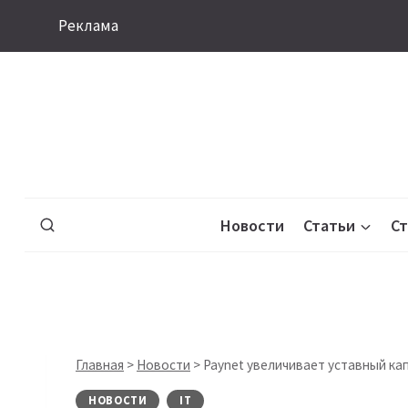
Перейти
Реклама
к
содержимому
Новости
Статьи
С
Главная
>
Новости
>
Paynet увеличивает уставный ка
НОВОСТИ
IT