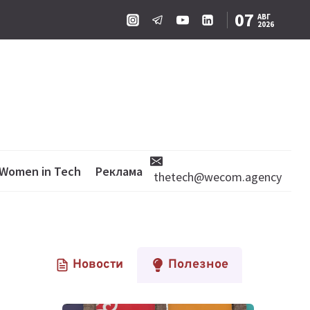
07
АВГ
2026
Women in Tech
Реклама
thetech@wecom.agency
Новости
Полезное