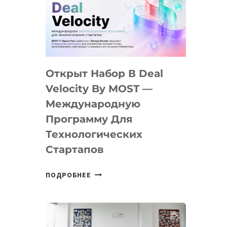
AI
YOUTH
CAMP
ДАЛ
30
Открыт Набор В Deal
ПОДРОСТКАМ
БИЛЕТ
Velocity By MOST —
В
Международную
IT-
Программу Для
ПРЕДПРИНИМАТЕЛЬСТВО
Технологических
Стартапов
ОТКРЫТ
ПОДРОБНЕЕ
НАБОР
В
DEAL
VELOCITY