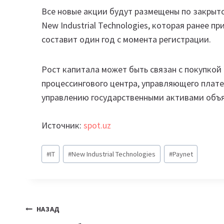
Все новые акции будут размещены по закрыт
New Industrial Technologies, которая ранее 
составит один год с момента регистрации.
Рост капитала может быть связан с покупко
процессингового центра, управляющего плате
управлению государственными активами объ
Источник:
spot.uz
Метки
#
IT
#
New Industrial Technologies
#
Paynet
записи:
Навигация
НАЗАД