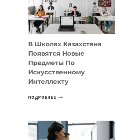
BY
MOST
—
МЕЖДУНАРОДНУЮ
ПРОГРАММУ
В Школах Казахстана
ДЛЯ
ТЕХНОЛОГИЧЕСКИХ
Появятся Новые
СТАРТАПОВ
Предметы По
Искусственному
Интеллекту
В
ПОДРОБНЕЕ
ШКОЛАХ
КАЗАХСТАНА
ПОЯВЯТСЯ
НОВЫЕ
ПРЕДМЕТЫ