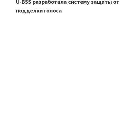
U-BSS разработала систему защиты от
по
подделки голоса
записям