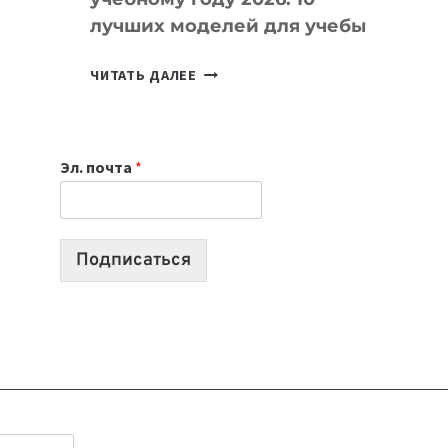
лучших моделей для учебы
КАКОЙ
ЧИТАТЬ ДАЛЕЕ
НОУТБУК
ВЫБРАТЬ
К
Эл. почта
*
УЧЕБНОМУ
ГОДУ
2026:
10
Подписаться
ЛУЧШИХ
МОДЕЛЕЙ
ДЛЯ
УЧЕБЫ