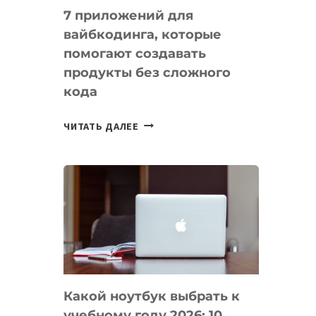
7 приложений для
вайбкодинга, которые
помогают создавать
продукты без сложного
кода
7
ЧИТАТЬ ДАЛЕЕ
ПРИЛОЖЕНИЙ
ДЛЯ
ВАЙБКОДИНГА,
КОТОРЫЕ
ПОМОГАЮТ
СОЗДАВАТЬ
ПРОДУКТЫ
БЕЗ
СЛОЖНОГО
Какой ноутбук выбрать к
КОДА
учебному году 2026: 10