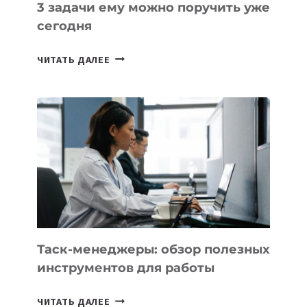
3 задачи ему можно поручить уже
сегодня
ИИ-
ЧИТАТЬ ДАЛЕЕ
АССИСТЕНТ
ДЛЯ
БИЗНЕСА:
КАКИЕ
3
ЗАДАЧИ
ЕМУ
МОЖНО
ПОРУЧИТЬ
УЖЕ
СЕГОДНЯ
Таск-менеджеры: обзор полезных
инструментов для работы
ТАСК-
ЧИТАТЬ ДАЛЕЕ