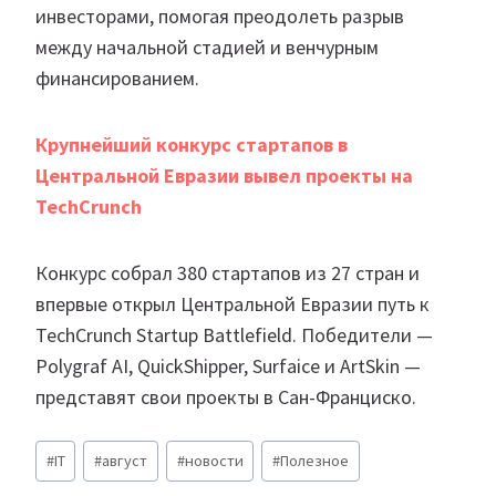
инвесторами, помогая преодолеть разрыв
между начальной стадией и венчурным
финансированием.
Крупнейший конкурс стартапов в
Центральной Евразии вывел проекты на
TechCrunch
Конкурс собрал 380 стартапов из 27 стран и
впервые открыл Центральной Евразии путь к
TechCrunch Startup Battlefield. Победители —
Polygraf AI, QuickShipper, Surfaice и ArtSkin —
представят свои проекты в Сан-Франциско.
Метки
#
IT
#
август
#
новости
#
Полезное
записи: