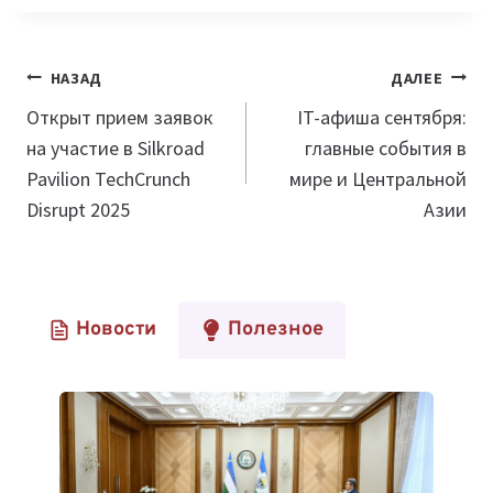
Навигация
НАЗАД
ДАЛЕЕ
по
Открыт прием заявок
IT-афиша сентября:
на участие в Silkroad
главные события в
записям
Pavilion TechCrunch
мире и Центральной
Disrupt 2025
Азии
Новости
Полезное