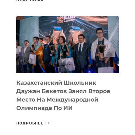
ТАДЖИКИСТАНА
ВПЕРВЫЕ
В
ИСТОРИИ
ЗАВОЕВАЛА
МЕДАЛЬ
НА
МЕЖДУНАРОДНОЙ
ОЛИМПИАДЕ
ПО
ИИ
Казахстанский Школьник
Даужан Бекетов Занял Второе
Место На Международной
Олимпиаде По ИИ
КАЗАХСТАНСКИЙ
ПОДРОБНЕЕ
ШКОЛЬНИК