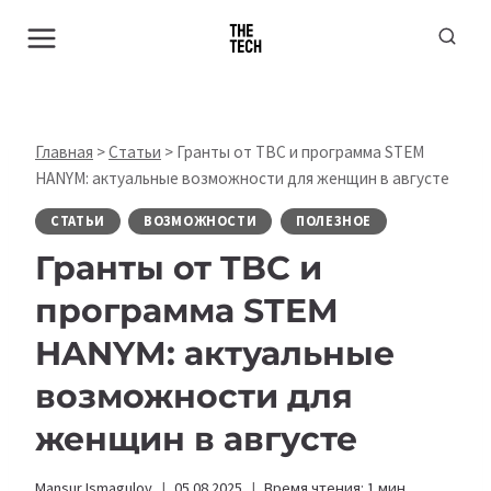
Перейти
к
содержимому
Главная
>
Статьи
>
Гранты от TBC и программа STEM
HANYM: актуальные возможности для женщин в августе
СТАТЬИ
ВОЗМОЖНОСТИ
ПОЛЕЗНОЕ
Гранты от TBC и
программа STEM
HANYM: актуальные
возможности для
женщин в августе
Mansur Ismagulov
05.08.2025
Время чтения:
1
мин