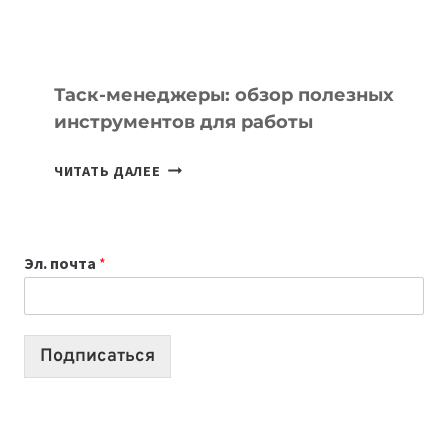
МОЖНО
ПОРУЧИТЬ
УЖЕ
СЕГОДНЯ
Таск-менеджеры: обзор полезных
инструментов для работы
ТАСК-
ЧИТАТЬ ДАЛЕЕ
МЕНЕДЖЕРЫ:
ОБЗОР
ПОЛЕЗНЫХ
Эл. почта
*
ИНСТРУМЕНТОВ
ДЛЯ
РАБОТЫ
Подписаться