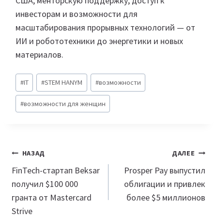
США, менторскую поддержку, доступ к
инвесторам и возможности для
масштабирования прорывных технологий — от
ИИ и робототехники до энергетики и новых
материалов.
Метки
#
IT
#
STEM HANYM
#
возможности
записи:
#
возможности для женщин
Навигация
НАЗАД
ДАЛЕЕ
по
FinTech-стартап Beksar
Prosper Pay выпустил
получил $100 000
облигации и привлек
записям
гранта от Mastercard
более $5 миллионов
Strive