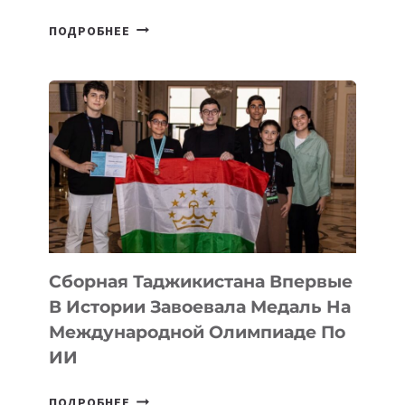
НА
ПОДРОБНЕЕ
COMIC
CON
ASTANA
ПРЕДСТАВИЛИ
АРТ-
ФИЛЬМ
TENGRIDA:
CYBER
STEPPE
Сборная Таджикистана Впервые
В Истории Завоевала Медаль На
Международной Олимпиаде По
ИИ
СБОРНАЯ
ПОДРОБНЕЕ