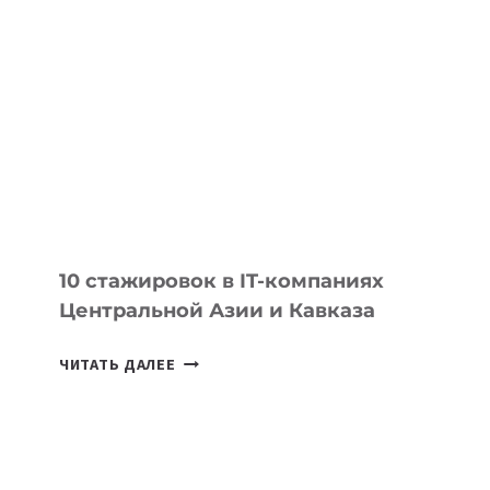
ДАУЖАН
БЕКЕТОВ
ЗАНЯЛ
ВТОРОЕ
МЕСТО
НА
МЕЖДУНАРОДНОЙ
ОЛИМПИАДЕ
ПО
ИИ
10 стажировок в IT-компаниях
Центральной Азии и Кавказа
10
ЧИТАТЬ ДАЛЕЕ
СТАЖИРОВОК
В
IT-
КОМПАНИЯХ