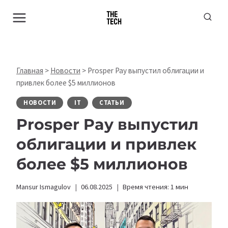
Перейти
к
содержимому
Главная
>
Новости
>
Prosper Pay выпустил облигации и
привлек более $5 миллионов
НОВОСТИ
IT
СТАТЬИ
Prosper Pay выпустил
облигации и привлек
более $5 миллионов
Mansur Ismagulov
06.08.2025
Время чтения:
1
мин