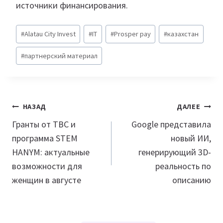
источники финансирования.
Метки
#
Alatau City Invest
#
IT
#
Prosper pay
#
казахстан
записи:
#
партнерский материал
Навигация
НАЗАД
ДАЛЕЕ
по
Гранты от TBC и
Google представила
программа STEM
новый ИИ,
записям
HANYM: актуальные
генерирующий 3D-
возможности для
реальность по
женщин в августе
описанию