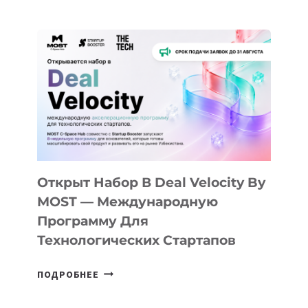
ДОЛИНЫ
ДО
АЛМАТЫ:
КАК
AI
YOUTH
CAMP
ДАЛ
30
ПОДРОСТКАМ
БИЛЕТ
Открыт Набор В Deal Velocity By
В
MOST — Международную
IT-
Программу Для
ПРЕДПРИНИМАТЕЛЬСТВО
Технологических Стартапов
ОТКРЫТ
ПОДРОБНЕЕ
НАБОР
В