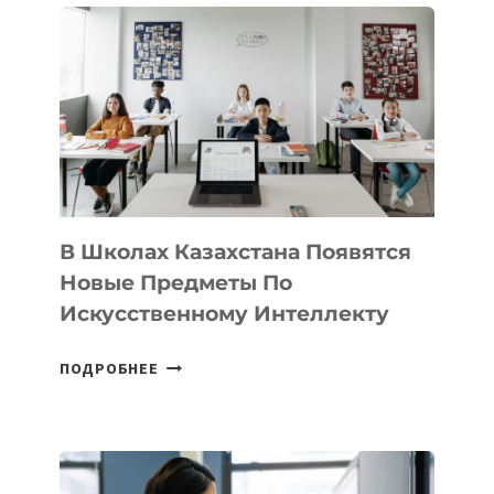
DEAL
VELOCITY
BY
MOST
—
МЕЖДУНАРОДНУЮ
ПРОГРАММУ
ДЛЯ
ТЕХНОЛОГИЧЕСКИХ
В Школах Казахстана Появятся
СТАРТАПОВ
Новые Предметы По
Искусственному Интеллекту
В
ПОДРОБНЕЕ
ШКОЛАХ
КАЗАХСТАНА
ПОЯВЯТСЯ
НОВЫЕ