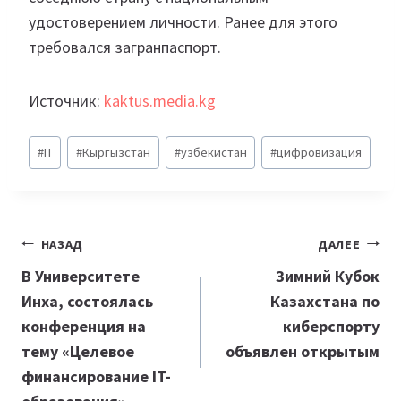
удостоверением личности. Ранее для этого
требовался загранпаспорт.
Источник:
kaktus.media.kg
Метки
#
IT
#
Кыргызстан
#
узбекистан
#
цифровизация
записи:
Навигация
НАЗАД
ДАЛЕЕ
по
В Университете
Зимний Кубок
Инха, состоялась
Казахстана по
записям
конференция на
киберспорту
тему «Целевое
объявлен открытым
финансирование IT-