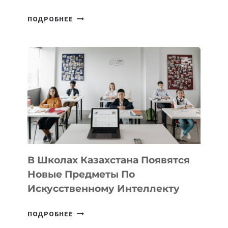
ОТКРЫТ
ПОДРОБНЕЕ
НАБОР
В
DEAL
VELOCITY
BY
MOST
—
МЕЖДУНАРОДНУЮ
ПРОГРАММУ
ДЛЯ
ТЕХНОЛОГИЧЕСКИХ
В Школах Казахстана Появятся
СТАРТАПОВ
Новые Предметы По
Искусственному Интеллекту
В
ПОДРОБНЕЕ
ШКОЛАХ