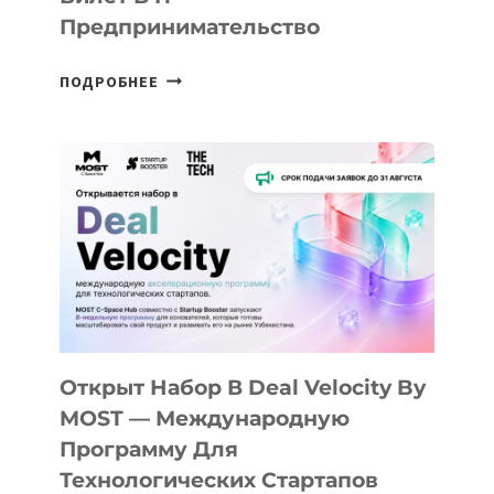
Предпринимательство
ОТ
ПОДРОБНЕЕ
ДОЛИНЫ
ДО
АЛМАТЫ:
КАК
AI
YOUTH
CAMP
ДАЛ
30
ПОДРОСТКАМ
БИЛЕТ
Открыт Набор В Deal Velocity By
В
MOST — Международную
IT-
Программу Для
ПРЕДПРИНИМАТЕЛЬСТВО
Технологических Стартапов