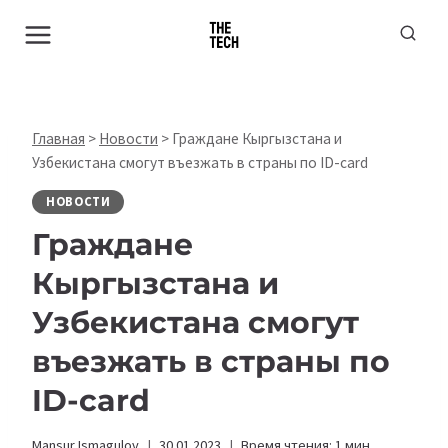
Перейти
к
содержимому
Главная
>
Новости
>
Граждане Кыргызстана и
Узбекистана смогут въезжать в страны по ID-card
НОВОСТИ
Граждане
Кыргызстана и
Узбекистана смогут
въезжать в страны по
ID-card
Mansur Ismagulov
30.01.2023
Время чтения:
1
мин