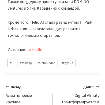
Также поддержку проекту оказали DOMiNO
Ventures и Ягиз Карадениз с командой.
Кроме того, Helio AI стала резидентом IT Park
Uzbekistan — экосистемы для развития
технологических стартапов.
Источник:
LinkedIn
Метки
#
IT
#
startap
#
uzbekistan
#
грузия
записи:
Навигация
НАЗАД
ДАЛЕЕ
по
Алматы примет
Digital Almaty
крупное
трансформируется в
записям