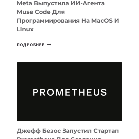
Meta Выпустила ИИ-Агента
Muse Code Для
Программирования На MacOS И
Linux
META
ПОДРОБНЕЕ
ВЫПУСТИЛА
ИИ-
АГЕНТА
MUSE
CODE
ДЛЯ
ПРОГРАММИРОВАНИЯ
НА
MACOS
И
LINUX
Джефф Безос Запустил Стартап