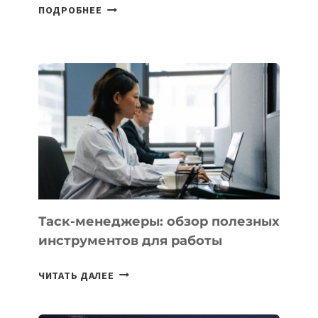
УЗБЕКИСТАНСКИЙ
ПОДРОБНЕЕ
СПУТНИК
SAMARKAND-
2028
УСПЕШНО
ВЫВЕДЕН
НА
ОРБИТУ
Таск-менеджеры: обзор полезных
инструментов для работы
ТАСК-
ЧИТАТЬ ДАЛЕЕ
МЕНЕДЖЕРЫ:
ОБЗОР