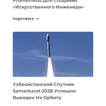
Prometheus Для Создания
«искусственного Инженера»
ДЖЕФФ
ПОДРОБНЕЕ
БЕЗОС
ЗАПУСТИЛ
СТАРТАП
PROMETHEUS
ДЛЯ
СОЗДАНИЯ
«ИСКУССТВЕННОГО
ИНЖЕНЕРА»
Узбекистанский Спутник
Samarkand-2028 Успешно
Выведен На Орбиту