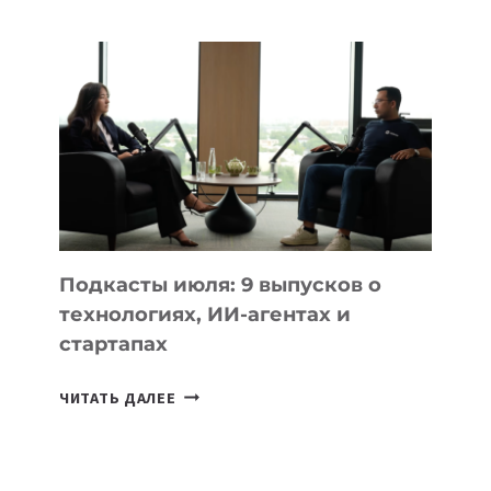
НОУТБУК
ВЫБРАТЬ
К
УЧЕБНОМУ
ГОДУ
2026:
10
ЛУЧШИХ
МОДЕЛЕЙ
ДЛЯ
УЧЕБЫ
Подкасты июля: 9 выпусков о
технологиях, ИИ-агентах и
стартапах
ПОДКАСТЫ
ЧИТАТЬ ДАЛЕЕ
ИЮЛЯ:
9
ВЫПУСКОВ