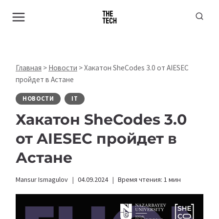
Перейти
к
содержимому
Главная
>
Новости
>
Хакатон SheCodes 3.0 от AIESEC
пройдет в Астане
НОВОСТИ
IT
Хакатон SheCodes 3.0
от AIESEC пройдет в
Астане
Mansur Ismagulov
04.09.2024
Время чтения:
1
мин