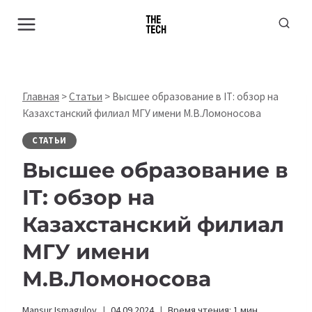
Перейти
к
содержимому
Главная
>
Статьи
>
Высшее образование в IT: обзор на
Казахстанский филиал МГУ имени М.В.Ломоносова
СТАТЬИ
Высшее образование в
IT: обзор на
Казахстанский филиал
МГУ имени
М.В.Ломоносова
Mansur Ismagulov
04.09.2024
Время чтения:
1
мин