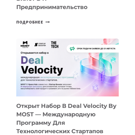
Предпринимательство
ОТ
ПОДРОБНЕЕ
ДОЛИНЫ
ДО
АЛМАТЫ:
КАК
AI
YOUTH
CAMP
ДАЛ
30
ПОДРОСТКАМ
БИЛЕТ
Открыт Набор В Deal Velocity By
В
MOST — Международную
IT-
Программу Для
ПРЕДПРИНИМАТЕЛЬСТВО
Технологических Стартапов