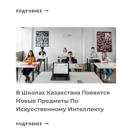
ОТКРЫТ
ПОДРОБНЕЕ
НАБОР
В
DEAL
VELOCITY
BY
MOST
—
МЕЖДУНАРОДНУЮ
ПРОГРАММУ
ДЛЯ
ТЕХНОЛОГИЧЕСКИХ
В Школах Казахстана Появятся
СТАРТАПОВ
Новые Предметы По
Искусственному Интеллекту
В
ПОДРОБНЕЕ
ШКОЛАХ