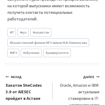
на которой выпускники имеют возможность
получить контакты потенциальных
работодателей.
Метки
#
IT
#
вуз
#
казахстан
записи:
#
Казахстанский филиал МГУ имени М.В.Ломоносова
#
МГУ
#
обучение
#
университете
Навигация
НАЗАД
ДАЛЕЕ
по
Хакатон SheCodes
Oracle, Amazon и IBM:
3.0 от AIESEC
актуальные
записям
пройдет в Астане
стажировки в IT-
компаниях мира