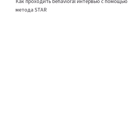
Как проходить behavioral интервью с помощью
по
метода STAR
записям