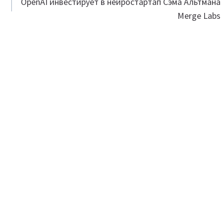
OpenAI инвестирует в нейростартап Сэма Альтмана
Merge Labs