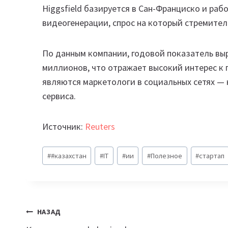
Higgsfield базируется в Сан-Франциско и раб
видеогенерации, спрос на который стремител
По данным компании, годовой показатель выр
миллионов, что отражает высокий интерес к
являются маркетологи в социальных сетях — 
сервиса.
Источник:
Reuters
Метки
#
#казахстан
#
IT
#
ии
#
Полезное
#
стартап
записи:
Навигация
НАЗАД