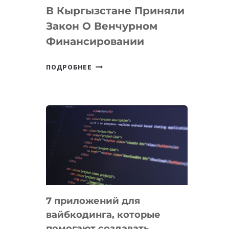
В Кыргызстане Приняли
Закон О Венчурном
Финансировании
В
ПОДРОБНЕЕ
КЫРГЫЗСТАНЕ
ПРИНЯЛИ
ЗАКОН
О
ВЕНЧУРНОМ
ФИНАНСИРОВАНИИ
7 приложений для
вайбкодинга, которые
помогают создавать